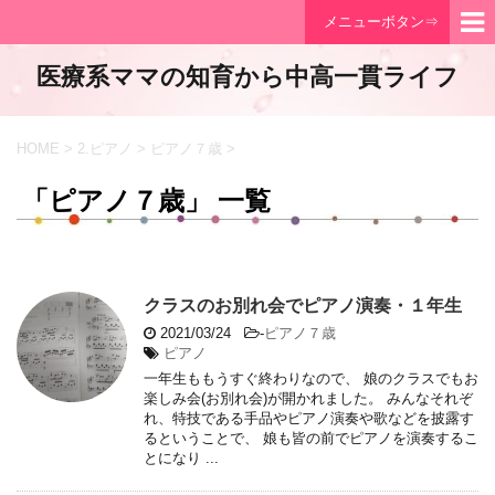
メニューボタン⇒
医療系ママの知育から中高一貫ライフ
HOME
>
2.ピアノ
>
ピアノ７歳
>
「ピアノ７歳」 一覧
クラスのお別れ会でピアノ演奏・１年生
2021/03/24
-
ピアノ７歳
ピアノ
一年生ももうすぐ終わりなので、 娘のクラスでもお
楽しみ会(お別れ会)が開かれました。 みんなそれぞ
れ、特技である手品やピアノ演奏や歌などを披露す
るということで、 娘も皆の前でピアノを演奏するこ
とになり ...