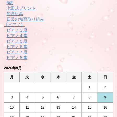
6歳
七田式プリント
知育玩具
日常の知育取り組み
【ピアノ】
ピアノ３歳
ピアノ４歳
ピアノ５歳
ピアノ６歳
ピアノ７歳
ピアノ８歳
2026年8月
月
火
水
木
金
土
日
1
2
3
4
5
6
7
8
9
10
11
12
13
14
15
16