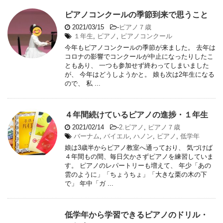
ピアノコンクールの季節到来で思うこと
2021/03/15
-
ピアノ７歳
１年生
,
ピアノ
,
ピアノコンクール
今年もピアノコンクールの季節が来ました。 去年は
コロナの影響でコンクールが中止になったりしたこ
ともあり、 一つも参加せず終わってしまいました
が、 今年はどうしようかと。 娘も次は2年生になる
ので、 私 ...
４年間続けているピアノの進捗・１年生
2021/02/14
-
2.ピアノ
,
ピアノ７歳
バーナム
,
バイエル
,
ハノン
,
ピアノ
,
低学年
娘は3歳半からピアノ教室へ通っており、 気づけば
４年間もの間、毎日欠かさずピアノを練習していま
す。 ピアノのレパートリーも増えて、 年少「あの
雲のように」「ちょうちょ」「大きな栗の木の下
で」 年中「ガ ...
低学年から学習できるピアノのドリル・