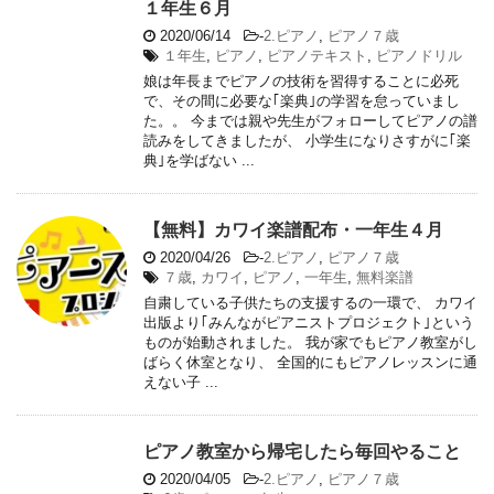
１年生６月
2020/06/14
-
2.ピアノ
,
ピアノ７歳
１年生
,
ピアノ
,
ピアノテキスト
,
ピアノドリル
娘は年長までピアノの技術を習得することに必死
で、その間に必要な｢楽典｣の学習を怠っていまし
た。。 今までは親や先生がフォローしてピアノの譜
読みをしてきましたが、 小学生になりさすがに｢楽
典｣を学ばない ...
【無料】カワイ楽譜配布・一年生４月
2020/04/26
-
2.ピアノ
,
ピアノ７歳
７歳
,
カワイ
,
ピアノ
,
一年生
,
無料楽譜
自粛している子供たちの支援するの一環で、 カワイ
出版より｢みんながピアニストプロジェクト｣という
ものが始動されました。 我が家でもピアノ教室がし
ばらく休室となり、 全国的にもピアノレッスンに通
えない子 ...
ピアノ教室から帰宅したら毎回やること
2020/04/05
-
2.ピアノ
,
ピアノ７歳