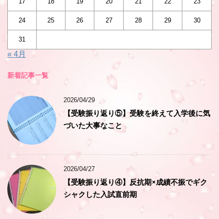
17
18
19
20
21
22
23
24
25
26
27
28
29
30
31
« 4月
新着記事一覧
2026/04/29
【受験振り返り⑤】受験を終えて入学後に気
づいた大事なこと
2026/04/27
【受験振り返り④】反抗期×成績不振でギク
シャクした入試直前期