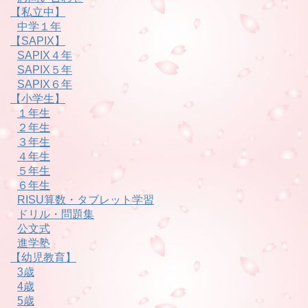
【私立中】
中学１年
【SAPIX】
SAPIX４年
SAPIX５年
SAPIX６年
【小学生】
１年生
２年生
３年生
４年生
５年生
６年生
RISU算数・タブレット学習
ドリル・問題集
公文式
進学塾
【幼児教育】
3歳
4歳
5歳