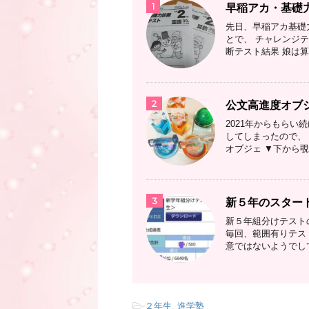
1
早稲アカ・基礎
先日、早稲アカ基礎
とで、 チャレンジ
断テスト結果 娘は算
2
公文高進度オブ
2021年からもら
してしまったので、 
オブジェ ▼下から覗
3
新５年のスター
新５年組分けテスト
毎回、範囲有りテス
意ではないようでして
-
２年生
,
進学塾