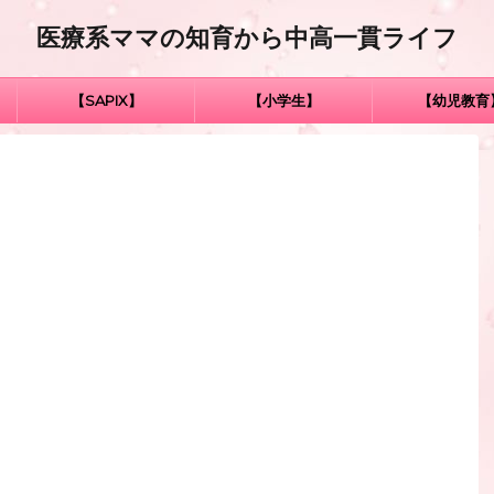
医療系ママの知育から中高一貫ライフ
【SAPIX】
【小学生】
【幼児教育