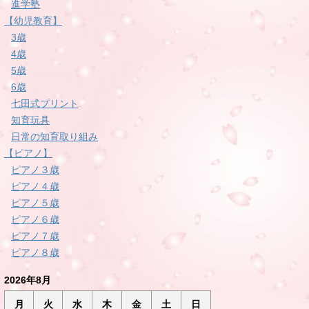
進学塾
【幼児教育】
3歳
4歳
5歳
6歳
七田式プリント
知育玩具
日常の知育取り組み
【ピアノ】
ピアノ３歳
ピアノ４歳
ピアノ５歳
ピアノ６歳
ピアノ７歳
ピアノ８歳
2026年8月
月
火
水
木
金
土
日