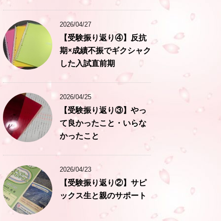
2026/04/27
【受験振り返り④】反抗
期×成績不振でギクシャク
した入試直前期
2026/04/25
【受験振り返り③】やっ
て良かったこと・いらな
かったこと
2026/04/23
【受験振り返り②】サピ
ックス生と親のサポート