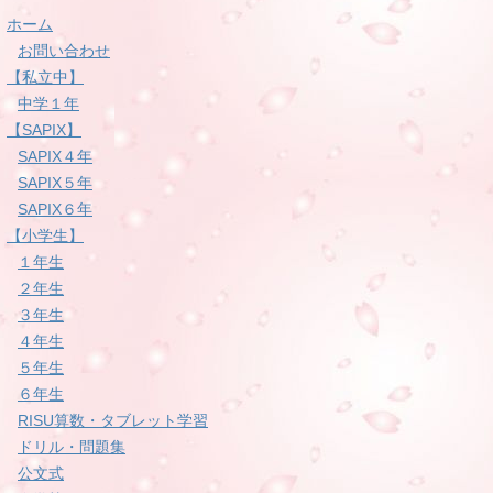
ホーム
お問い合わせ
【私立中】
中学１年
【SAPIX】
SAPIX４年
SAPIX５年
SAPIX６年
【小学生】
１年生
２年生
３年生
４年生
５年生
６年生
RISU算数・タブレット学習
ドリル・問題集
公文式