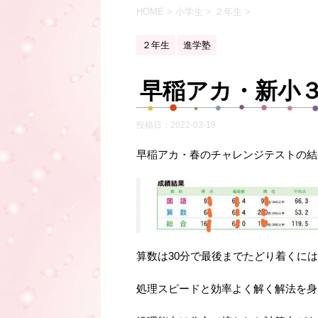
HOME
>
小学生
>
２年生
>
２年生
進学塾
早稲アカ・新小
投稿日：
2022-03-18
早稲アカ・春のチャレンジテストの結
算数は30分で最後までたどり着くには
処理スピードと効率よく解く解法を身