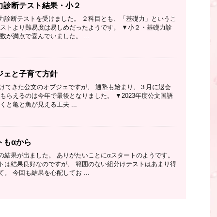
力診断テスト結果・小２
力診断テストを受けました。 ２科目とも、「基礎力」というこ
テストより難易度は易しめだったようです。 ▼小２・基礎力診
数が満点で喜んでいました。 ...
ジェと子育て方針
い続けてきた公文のオブジェですが、 通塾も始まり、３月に退会
もらえるのは今年で最後となりました。 ▼2023年度公文国語
くと亀と魚が見える工夫 ...
トもαから
の結果が出ました。 ありがたいことにαスタートのようです。
トは結果良好なのですが、 範囲のない組分けテストはあまり得
。 今回も結果を心配してお ...