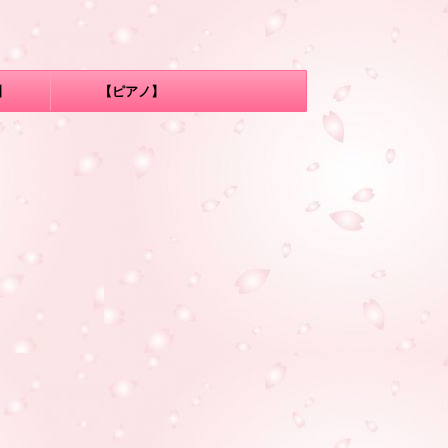
】
【ピアノ】