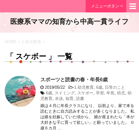
メニューボタン⇒
医療系ママの知育から中高一貫ライフ
HOME
>
1.幼児教育
>
「 スケボー 」 一覧
スポーツと読書の春・年長6歳
2019/05/22
-
1.幼児教育
,
6歳
,
日常のこと
6歳
,
スイミング
,
スケボー
,
学習
,
年長
,
幼児
,
幼
児教育
,
水泳
,
知育
,
読書
娘は４月に年長クラスになり、 以前より、家で本を
読むときに自力読みすることが多くなりました。 私
は娘を妊娠していた頃から、 娘が産まれたら「本が
大好きな子に育って欲しい」と願っていました。 ０
歳６カ月 ...