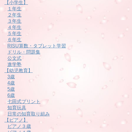
【小学生】
１年生
２年生
３年生
４年生
５年生
６年生
RISU算数・タブレット学習
ドリル・問題集
公文式
進学塾
【幼児教育】
3歳
4歳
5歳
6歳
七田式プリント
知育玩具
日常の知育取り組み
【ピアノ】
ピアノ３歳