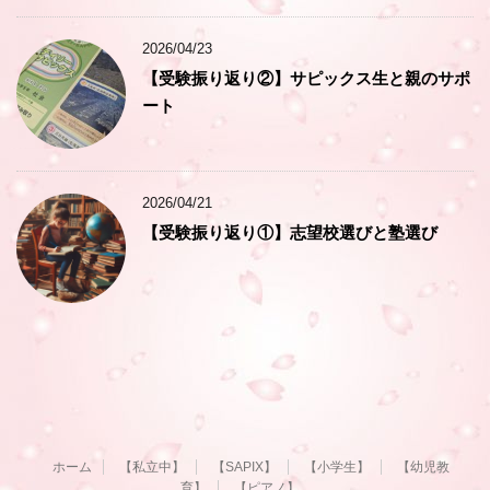
2026/04/23
【受験振り返り②】サピックス生と親のサポ
ート
2026/04/21
【受験振り返り①】志望校選びと塾選び
ホーム
【私立中】
【SAPIX】
【小学生】
【幼児教
育】
【ピアノ】