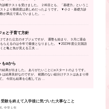
力診断テストを受けました。 ２科目とも、「基礎力」というこ
テストより難易度は易しめだったようです。 ▼小２・基礎力診
数が満点で喜んでいました。 ...
ジェと子育て方針
い続けてきた公文のオブジェですが、 通塾も始まり、３月に退会
もらえるのは今年で最後となりました。 ▼2023年度公文国語
くと亀と魚が見える工夫 ...
トもαから
の結果が出ました。 ありがたいことにαスタートのようです。
トは結果良好なのですが、 範囲のない組分けテストはあまり得
。 今回も結果を心配してお ...
】受験を終えて入学後に気づいた大事なこと
X
,
中学１年