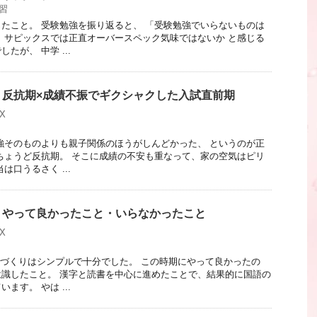
習
たこと。 受験勉強を振り返ると、 「受験勉強でいらないものは
 サピックスでは正直オーバースペック気味ではないか と感じる
たが、 中学 ...
】反抗期×成績不振でギクシャクした入試直前期
X
強そのものよりも親子関係のほうがしんどかった、 というのが正
ちょうど反抗期。 そこに成績の不安も重なって、家の空気はピリ
は口うるさく ...
】やって良かったこと・いらなかったこと
X
台づくりはシンプルで十分でした。 この時期にやって良かったの
識したこと。 漢字と読書を中心に進めたことで、結果的に国語の
ます。 やは ...