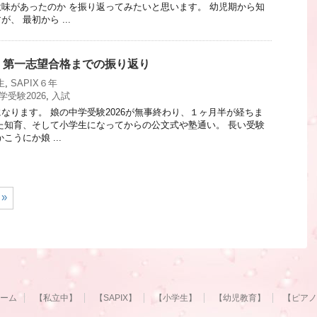
味があったのか を振り返ってみたいと思います。 幼児期から知
、 最初から ...
間・第一志望合格までの振り返り
生
,
SAPIX６年
学受験2026
,
入試
なります。 娘の中学受験2026が無事終わり、１ヶ月半が経ちま
た知育、そして小学生になってからの公文式や塾通い。 長い受験
こうにか娘 ...
»
ーム
【私立中】
【SAPIX】
【小学生】
【幼児教育】
【ピアノ