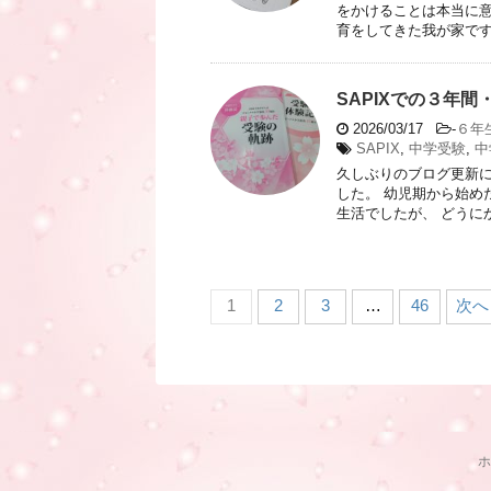
をかけることは本当に意
育をしてきた我が家ですが
SAPIXでの３年
2026/03/17
-
６年
SAPIX
,
中学受験
,
中
久しぶりのブログ更新に
した。 幼児期から始め
生活でしたが、 どうにか
1
2
3
…
46
次へ 
ホ