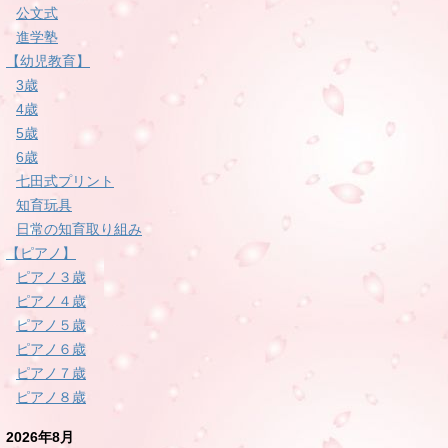
公文式
進学塾
【幼児教育】
3歳
4歳
5歳
6歳
七田式プリント
知育玩具
日常の知育取り組み
【ピアノ】
ピアノ３歳
ピアノ４歳
ピアノ５歳
ピアノ６歳
ピアノ７歳
ピアノ８歳
2026年8月