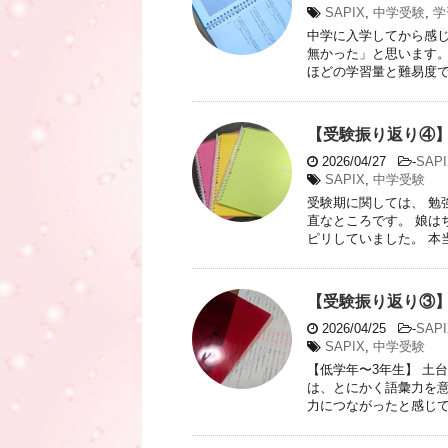
SAPIX
,
中学受験
,
学
中学に入学してから感じ
無かった」と思います。
ほどの学習量と難易度でし
【受験振り返り④
2026/04/27
-
SAPI
SAPIX
,
中学受験
受験期に関しては、 勉
直なところです。 娘は
ピリしていました。 本当
【受験振り返り③
2026/04/25
-
SAPI
SAPIX
,
中学受験
【低学年〜3年生】 土
は、とにかく語彙力を意
力につながったと感じてい