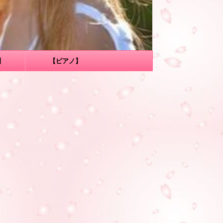
】
【ピアノ】