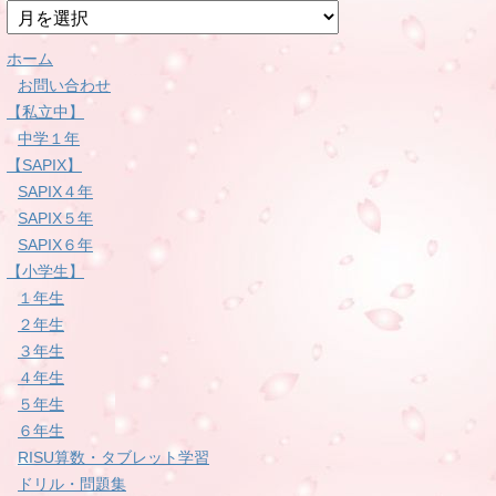
月
別
ホーム
お問い合わせ
【私立中】
中学１年
【SAPIX】
SAPIX４年
SAPIX５年
SAPIX６年
【小学生】
１年生
２年生
３年生
４年生
５年生
６年生
RISU算数・タブレット学習
ドリル・問題集