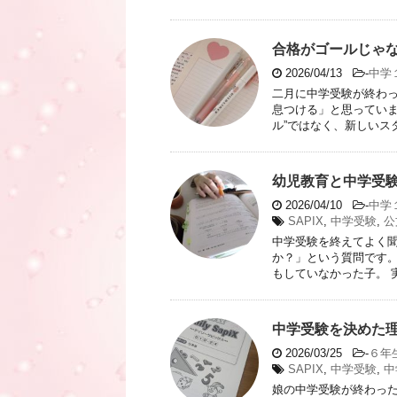
合格がゴールじゃ
2026/04/13
-
中学
二月に中学受験が終わっ
息つける」と思っていま
ル”ではなく、新しいスタ
幼児教育と中学受
2026/04/10
-
中学
SAPIX
,
中学受験
,
公
中学受験を終えてよく
か？」という質問です。
もしていなかった子。 実
中学受験を決めた
2026/03/25
-
６年
SAPIX
,
中学受験
,
中
娘の中学受験が終わった