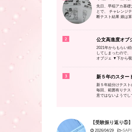
先日、早稲アカ基礎
とで、 チャレンジ
断テスト結果 娘は算
2
公文高進度オブ
2021年からもら
してしまったので、 
オブジェ ▼下から覗
3
新５年のスター
新５年組分けテスト
毎回、範囲有りテス
意ではないようでして
【受験振り返り⑤
2026/04/29
-
SAPI