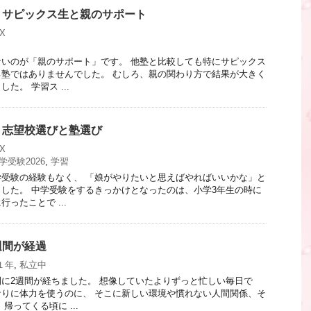
】サピックス生と親のサポート
X
いのが「親のサポート」です。 他塾と比較しても特にサピックス
塾ではありませんでした。 むしろ、親の関わり方で結果が大きく
た。 学習ス ...
】志望校選びと塾選び
X
学受験2026
,
学習
受験の経験もなく、 「娘がやりたいと思えばやればいいかな」と
した。 中学受験をするきっかけとなったのは、小学3年生の時に
ったことで ...
週間が経過
１年
,
私立中
に2週間が経ちました。 想像していたよりずっと忙しい毎日で
りに体力を使うのに、 そこに新しい環境や慣れない人間関係、そ
帰ってくる頃に ...