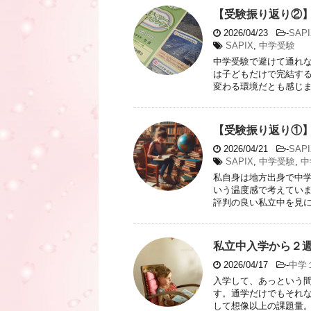
【受験振り返り②
2026/04/23
-
SAPI
SAPIX
,
中学受験
中学受験で避けて通れな
は子どもだけで完結する
変わる環境だとも感じまし
【受験振り返り①
2026/04/21
-
SAPI
SAPIX
,
中学受験
,
中
私自身は地方出身で中学
いう温度感で考えていま
評判の良い私立中を見に行
私立中入学から２
2026/04/17
-
中学
入学して、あっという間
す。通学だけでもそれな
して想像以上の課題量。 