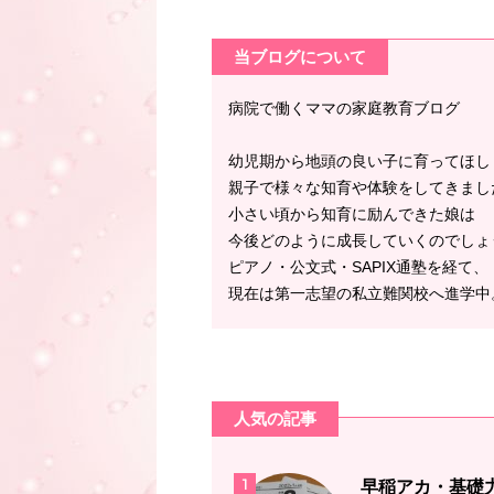
当ブログについて
病院で働くママの家庭教育ブログ
幼児期から地頭の良い子に育ってほし
親子で様々な知育や体験をしてきまし
小さい頃から知育に励んできた娘は
今後どのように成長していくのでしょ
ピアノ・公文式・SAPIX通塾を経て、
現在は第一志望の私立難関校へ進学中
人気の記事
1
早稲アカ・基礎