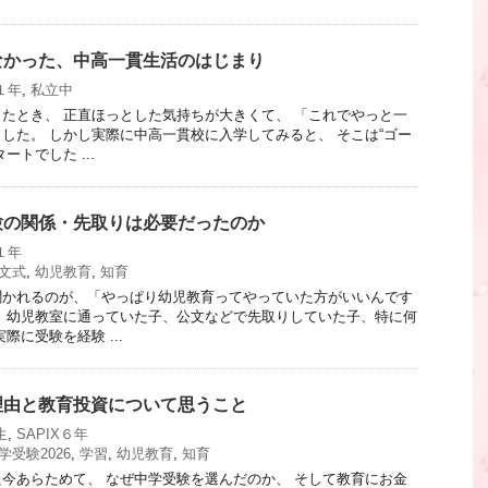
なかった、中高一貫生活のはじまり
１年
,
私立中
たとき、 正直ほっとした気持ちが大きくて、 「これでやっと一
した。 しかし実際に中高一貫校に入学してみると、 そこは“ゴー
ートでした ...
験の関係・先取りは必要だったのか
１年
文式
,
幼児教育
,
知育
聞かれるのが、「やっぱり幼児教育ってやっていた方がいいんです
 幼児教室に通っていた子、公文などで先取りしていた子、特に何
際に受験を経験 ...
理由と教育投資について思うこと
生
,
SAPIX６年
学受験2026
,
学習
,
幼児教育
,
知育
今あらためて、 なぜ中学受験を選んだのか、 そして教育にお金