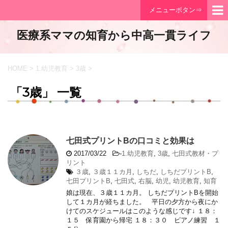
メニューボタン⇒
医療系ママの知育から中高一貫ライフ
HOME
>
1.幼児教育
>
3歳
>
「3歳」 一覧
七田式プリントBの口コミと効果は
2017/03/22
-
1.幼児教育
,
3歳
,
七田式教材・プ
リント
３歳
,
３歳１１カ月
,
しちだ
,
しちだプリントB
,
七田プリントB
,
七田式
,
右脳
,
幼児
,
幼児教育
,
知育
娘は現在、３歳１１カ月。 しちだプリントBを開始
して１カ月が経ちました。 平日の夕方から夜にか
けてのスケジュールはこのような感じです↓ １８：
１５ 保育園から帰宅 １８：３０ ピアノ練習 １