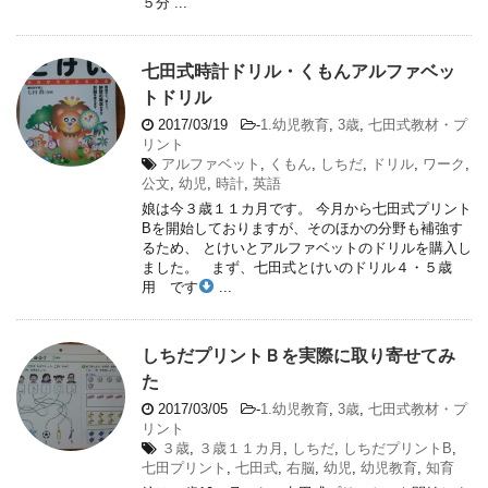
５分 ...
七田式時計ドリル・くもんアルファベッ
トドリル
2017/03/19
-
1.幼児教育
,
3歳
,
七田式教材・プ
リント
アルファベット
,
くもん
,
しちだ
,
ドリル
,
ワーク
,
公文
,
幼児
,
時計
,
英語
娘は今３歳１１カ月です。 今月から七田式プリント
Bを開始しておりますが、そのほかの分野も補強す
るため、 とけいとアルファベットのドリルを購入し
ました。 まず、七田式とけいのドリル４・５歳
用 です
...
しちだプリントＢを実際に取り寄せてみ
た
2017/03/05
-
1.幼児教育
,
3歳
,
七田式教材・プ
リント
３歳
,
３歳１１カ月
,
しちだ
,
しちだプリントB
,
七田プリント
,
七田式
,
右脳
,
幼児
,
幼児教育
,
知育