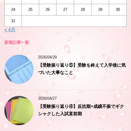
24
25
26
27
28
29
30
31
« 4月
新着記事一覧
2026/04/29
【受験振り返り⑤】受験を終えて入学後に気
づいた大事なこと
2026/04/27
【受験振り返り④】反抗期×成績不振でギク
シャクした入試直前期