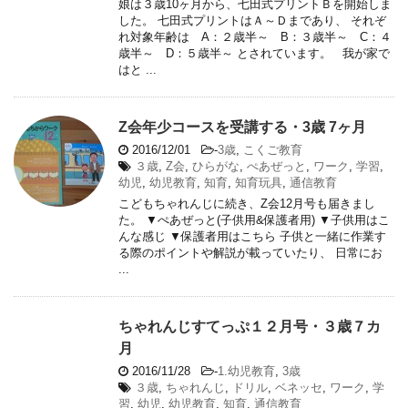
娘は３歳10ヶ月から、七田式プリントＢを開始しま
した。 七田式プリントはＡ～Ｄまであり、 それぞ
れ対象年齢は A：２歳半～ B：３歳半～ C：４
歳半～ D：５歳半～ とされています。 我が家で
はと ...
Z会年少コースを受講する・3歳 7ヶ月
2016/12/01
-
3歳
,
こくご教育
３歳
,
Z会
,
ひらがな
,
ぺあぜっと
,
ワーク
,
学習
,
幼児
,
幼児教育
,
知育
,
知育玩具
,
通信教育
こどもちゃれんじに続き、Z会12月号も届きまし
た。 ▼ぺあぜっと(子供用&保護者用) ▼子供用はこ
んな感じ ▼保護者用はこちら 子供と一緒に作業す
る際のポイントや解説が載っていたり、 日常にお
...
ちゃれんじすてっぷ１２月号・３歳７カ
月
2016/11/28
-
1.幼児教育
,
3歳
３歳
,
ちゃれんじ
,
ドリル
,
ベネッセ
,
ワーク
,
学
習
,
幼児
,
幼児教育
,
知育
,
通信教育