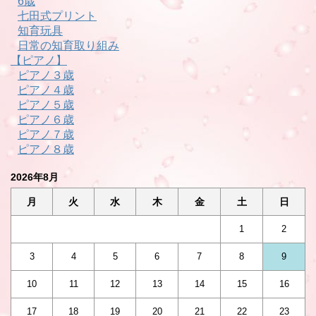
6歳
七田式プリント
知育玩具
日常の知育取り組み
【ピアノ】
ピアノ３歳
ピアノ４歳
ピアノ５歳
ピアノ６歳
ピアノ７歳
ピアノ８歳
2026年8月
月
火
水
木
金
土
日
1
2
3
4
5
6
7
8
9
10
11
12
13
14
15
16
17
18
19
20
21
22
23