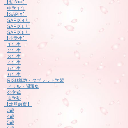
【私立中】
中学１年
【SAPIX】
SAPIX４年
SAPIX５年
SAPIX６年
【小学生】
１年生
２年生
３年生
４年生
５年生
６年生
RISU算数・タブレット学習
ドリル・問題集
公文式
進学塾
【幼児教育】
3歳
4歳
5歳