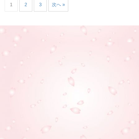
1
2
3
次へ »