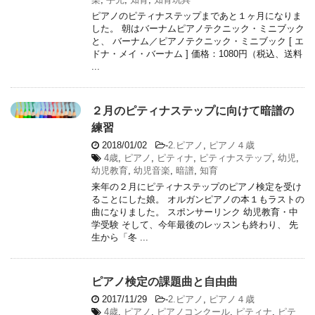
ピアノのピティナステップまであと１ヶ月になりま
した。 朝はバーナムピアノテクニック・ミニブック
と、 バーナム／ピアノテクニック・ミニブック [ エ
ドナ・メイ・バーナム ] 価格：1080円（税込、送料
...
２月のピティナステップに向けて暗譜の
練習
2018/01/02
-
2.ピアノ
,
ピアノ４歳
4歳
,
ピアノ
,
ピティナ
,
ピティナステップ
,
幼児
,
幼児教育
,
幼児音楽
,
暗譜
,
知育
来年の２月にピティナステップのピアノ検定を受け
ることにした娘。 オルガンピアノの本１もラストの
曲になりました。 スポンサーリンク 幼児教育・中
学受験 そして、今年最後のレッスンも終わり、 先
生から「冬 ...
ピアノ検定の課題曲と自由曲
2017/11/29
-
2.ピアノ
,
ピアノ４歳
4歳
,
ピアノ
,
ピアノコンクール
,
ピティナ
,
ピテ