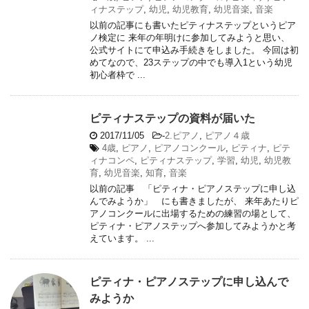
ィナステップ
,
幼児
,
幼児教育
,
幼児音楽
,
音楽
以前の記事にも書いたピティナステップというピア
ノ検定に 来年の年明けに参加してみようと思い、
公式サイトにて申込み手続きをしました。 今回は初
めてなので、23ステップの中でも導入1という幼児
初心者枠で ...
ピティナステップの資料が届いた
2017/11/05
-
2.ピアノ
,
ピアノ４歳
4歳
,
ピアノ
,
ピアノコンクール
,
ピティナ
,
ピテ
ィナコンペ
,
ピティナステップ
,
学習
,
幼児
,
幼児教
育
,
幼児音楽
,
知育
,
音楽
以前の記事 「ピティナ・ピアノステップに申し込
んでみようか」 にも書きましたが、 来年あたりピ
アノコンクールに出場するための練習の場として、
ピティナ・ピアノステップへ参加してみようかと考
えています。 ...
ピティナ・ピアノステップに申し込んで
みようか