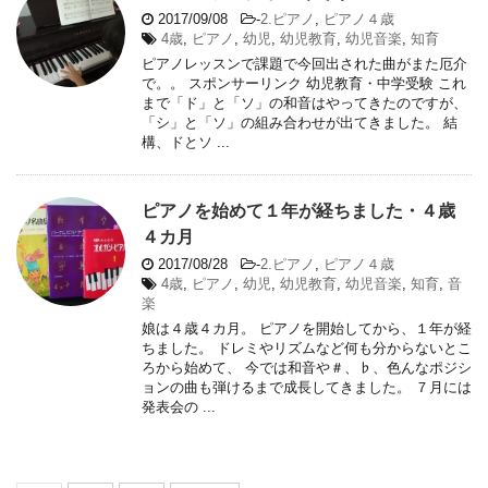
2017/09/08
-
2.ピアノ
,
ピアノ４歳
4歳
,
ピアノ
,
幼児
,
幼児教育
,
幼児音楽
,
知育
ピアノレッスンで課題で今回出された曲がまた厄介
で。。 スポンサーリンク 幼児教育・中学受験 これ
まで「ド」と「ソ」の和音はやってきたのですが、
「シ」と「ソ」の組み合わせが出てきました。 結
構、ドとソ ...
ピアノを始めて１年が経ちました・４歳
４カ月
2017/08/28
-
2.ピアノ
,
ピアノ４歳
4歳
,
ピアノ
,
幼児
,
幼児教育
,
幼児音楽
,
知育
,
音
楽
娘は４歳４カ月。 ピアノを開始してから、１年が経
ちました。 ドレミやリズムなど何も分からないとこ
ろから始めて、 今では和音や＃、♭、色んなポジシ
ョンの曲も弾けるまで成長してきました。 ７月には
発表会の ...