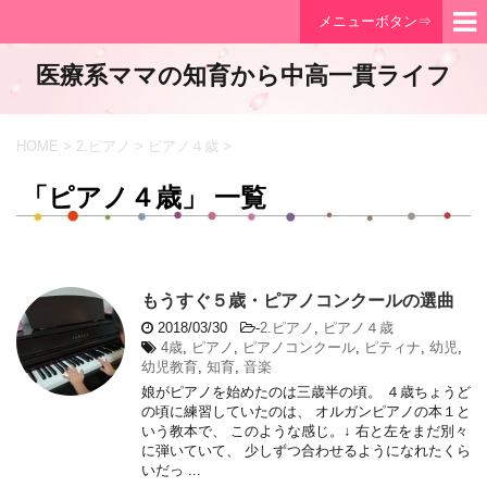
メニューボタン⇒
医療系ママの知育から中高一貫ライフ
HOME
>
2.ピアノ
>
ピアノ４歳
>
「ピアノ４歳」 一覧
もうすぐ５歳・ピアノコンクールの選曲
2018/03/30
-
2.ピアノ
,
ピアノ４歳
4歳
,
ピアノ
,
ピアノコンクール
,
ピティナ
,
幼児
,
幼児教育
,
知育
,
音楽
娘がピアノを始めたのは三歳半の頃。 ４歳ちょうど
の頃に練習していたのは、 オルガンピアノの本１と
いう教本で、 このような感じ。↓ 右と左をまだ別々
に弾いていて、 少しずつ合わせるようになれたくら
いだっ ...