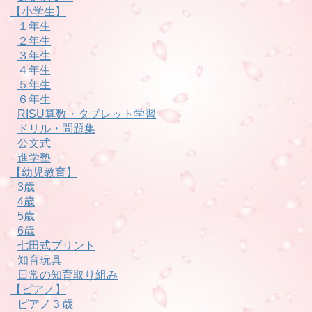
【小学生】
１年生
２年生
３年生
４年生
５年生
６年生
RISU算数・タブレット学習
ドリル・問題集
公文式
進学塾
【幼児教育】
3歳
4歳
5歳
6歳
七田式プリント
知育玩具
日常の知育取り組み
【ピアノ】
ピアノ３歳