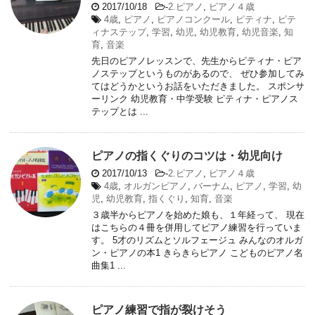
2017/10/18
-
2.ピアノ
,
ピアノ４歳
4歳
,
ピアノ
,
ピアノコンクール
,
ピティナ
,
ピテ
ィナステップ
,
学習
,
幼児
,
幼児教育
,
幼児音楽
,
知
育
,
音楽
先日のピアノレッスンで、先生からピティナ・ピア
ノステップというものがあるので、 ぜひ参加してみ
てはどうかというお話をいただきました。 スポンサ
ーリンク 幼児教育・中学受験 ピティナ・ピアノス
テップとは ...
ピアノの指くぐりのコツは・幼児向け
2017/10/13
-
2.ピアノ
,
ピアノ４歳
4歳
,
オルガンピアノ
,
バーナム
,
ピアノ
,
学習
,
幼
児
,
幼児教育
,
指くぐり
,
知育
,
音楽
３歳半からピアノを始めた娘も、１年経って、 現在
はこちらの４冊を併用してピアノ練習を行っていま
す。 5才のリズムとソルフェージュ みんなのオルガ
ン・ピアノの本1 きらきらピアノ こどものピアノ名
曲集1 ...
ピアノ練習で指が裂けそう