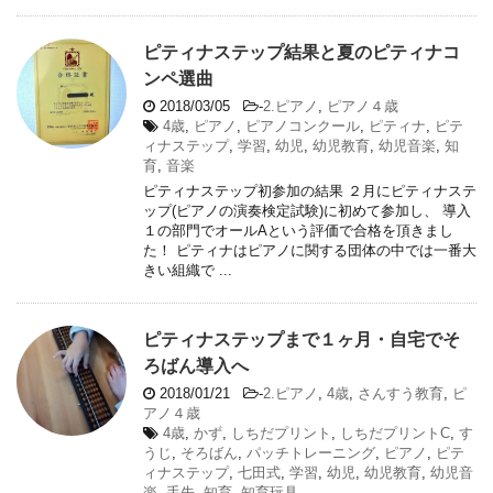
ピティナステップ結果と夏のピティナコ
ンペ選曲
2018/03/05
-
2.ピアノ
,
ピアノ４歳
4歳
,
ピアノ
,
ピアノコンクール
,
ピティナ
,
ピテ
ィナステップ
,
学習
,
幼児
,
幼児教育
,
幼児音楽
,
知
育
,
音楽
ピティナステップ初参加の結果 ２月にピティナステ
ップ(ピアノの演奏検定試験)に初めて参加し、 導入
１の部門でオールAという評価で合格を頂きまし
た！ ピティナはピアノに関する団体の中では一番大
きい組織で ...
ピティナステップまで１ヶ月・自宅でそ
ろばん導入へ
2018/01/21
-
2.ピアノ
,
4歳
,
さんすう教育
,
ピ
アノ４歳
4歳
,
かず
,
しちだプリント
,
しちだプリントC
,
す
うじ
,
そろばん
,
パッチトレーニング
,
ピアノ
,
ピテ
ィナステップ
,
七田式
,
学習
,
幼児
,
幼児教育
,
幼児音
楽
,
手先
,
知育
,
知育玩具