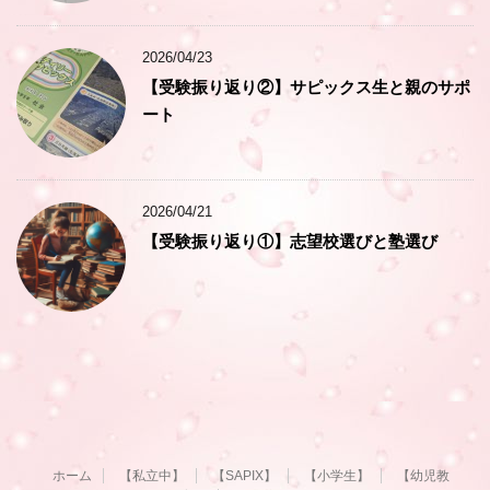
2026/04/23
【受験振り返り②】サピックス生と親のサポ
ート
2026/04/21
【受験振り返り①】志望校選びと塾選び
ホーム
【私立中】
【SAPIX】
【小学生】
【幼児教