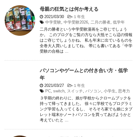
母親の狂気とは何か考える
2021/03/30
-
１年生
中学受験
,
中学受験2026
,
二月の勝者
,
低学年
二月の勝者という中学受験漫画をご存じでしょう
か。 このブログをご覧の方なら大抵そこら辺の情報
はご存じでしょうかね。 私も年末に出ているものを
全巻大人買いしましてね。 帯にも書いてある「中学
受験の合格は ...
パソコンやゲームとの付き合い方・低学
年
2021/03/27
-
１年生
PC
,
switch
,
スイッチ
,
パソコン
,
小学生
,
思考力
３学期の終わりに、娘が学校からクロームブックを
持って帰ってきました。 徐々に学校でもプログラミ
ング学習も入ってくるし、 そろそろ家でも娘にタブ
レット端末かノートパソコンを買ってあげようかと
考えていたと ...