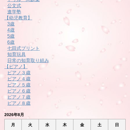
公文式
進学塾
【幼児教育】
3歳
4歳
5歳
6歳
七田式プリント
知育玩具
日常の知育取り組み
【ピアノ】
ピアノ３歳
ピアノ４歳
ピアノ５歳
ピアノ６歳
ピアノ７歳
ピアノ８歳
2026年8月
月
火
水
木
金
土
日