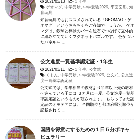
2021/03/13
-
１年生
ゲオマグ
,
中学受験
,
中学受験2026
,
平面図形
,
知
育玩具
知育玩具でもおススメされている「GEOMAG・ゲ
オマグ」というおもちゃをご存知でしょうか。 ゲオ
マグは、鉄球と棒状のバーを磁石でつなげて立体的
に組み立てていくマグネットパズルです。 色がつい
たパネルを ...
公文進度一覧基準認定証・1年生
2021/03/11
-
１年生
,
公文式
くもん
,
中学受験
,
中学受験2026
,
公文式
,
公文進
度一覧基準認定証
公文式では、学年相当の教材より半年以上先の教材
へ進んでいる子には ３カ月に一度、公文進度一覧基
準認定証というものが渡されます。 もらってきた認
定証のオモテ面には、 全国順位と都道府県別順位が
記載されて ...
国語を得意にするための１日５分ボキャ
ビュラリー