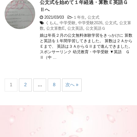
公文式を始めて１年経過・算数Ｅ英語Ｇ
Ⅱへ
2021/03/03
-
１年生
,
公文式
くもん
,
中学受験
,
中学受験2026
,
公文式
,
公文算
数
,
公文算数E
,
公文英語
,
公文英語Ｇ
娘は年長２月の公文無料体験学習をきっかけに 算数
と英語を１年間学習してきました。 算数は２Ａから
Ｅまで、 英語は３ＡからＧⅡまで進んできました。
スポンサーリンク 幼児教育・中学受験 ▼英語 Ｇ
Ⅱ（中 ...
1
2
…
8
次へ »