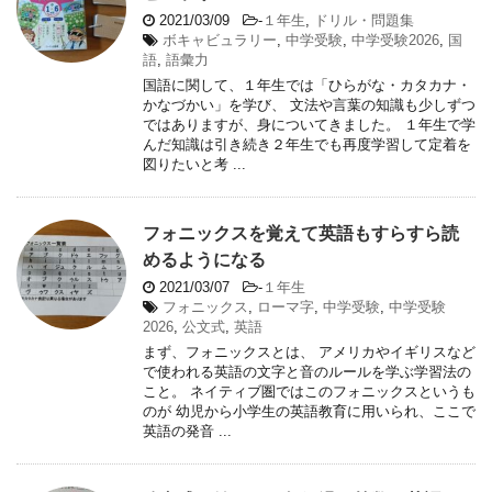
2021/03/09
-
１年生
,
ドリル・問題集
ボキャビュラリー
,
中学受験
,
中学受験2026
,
国
語
,
語彙力
国語に関して、１年生では「ひらがな・カタカナ・
かなづかい」を学び、 文法や言葉の知識も少しずつ
ではありますが、身についてきました。 １年生で学
んだ知識は引き続き２年生でも再度学習して定着を
図りたいと考 ...
フォニックスを覚えて英語もすらすら読
めるようになる
2021/03/07
-
１年生
フォニックス
,
ローマ字
,
中学受験
,
中学受験
2026
,
公文式
,
英語
まず、フォニックスとは、 アメリカやイギリスなど
で使われる英語の文字と音のルールを学ぶ学習法の
こと。 ネイティブ圏ではこのフォニックスというも
のが 幼児から小学生の英語教育に用いられ、ここで
英語の発音 ...