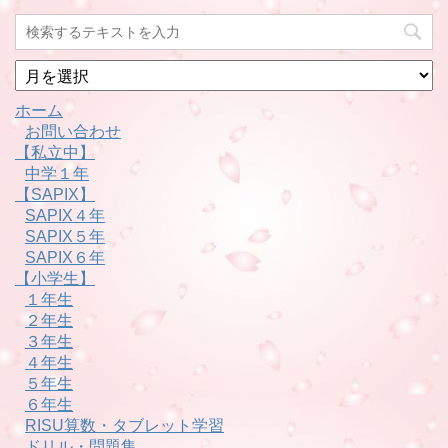
月
別
ホーム
お問い合わせ
【私立中】
中学１年
【SAPIX】
SAPIX４年
SAPIX５年
SAPIX６年
【小学生】
１年生
２年生
３年生
４年生
５年生
６年生
RISU算数・タブレット学習
ドリル・問題集