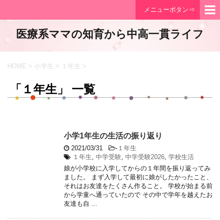
メニューボタン⇒
医療系ママの知育から中高一貫ライフ
HOME
>
小学生
>
１年生
>
「１年生」 一覧
小学1年生の生活の振り返り
2021/03/31
-
１年生
１年生
,
中学受験
,
中学受験2026
,
学校生活
娘が小学校に入学してからの１年間を振り返ってみ
ました。 まず入学して最初に娘がしたかったこと、
それはお友達をたくさん作ること。 学校が始まる前
から学童へ通っていたので その中で学年を越えたお
友達も自 ...