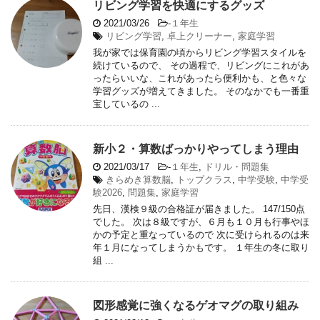
リビング学習を快適にするグッズ
2021/03/26
-
１年生
リビング学習
,
卓上クリーナー
,
家庭学習
我が家では保育園の頃からリビング学習スタイルを
続けているので、 その過程で、リビングにこれがあ
ったらいいな、これがあったら便利かも、と色々な
学習グッズが増えてきました。 そのなかでも一番重
宝しているの ...
新小２・算数ばっかりやってしまう理由
2021/03/17
-
１年生
,
ドリル・問題集
きらめき算数脳
,
トップクラス
,
中学受験
,
中学受
験2026
,
問題集
,
家庭学習
先日、漢検９級の合格証が届きました。 147/150点
でした。 次は８級ですが、６月も１０月も行事やほ
かの予定と重なっているので 次に受けられるのは来
年１月になってしまうかもです。 １年生の冬に取り
組 ...
図形感覚に強くなるゲオマグの取り組み