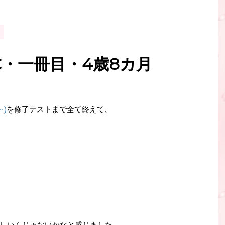
・一冊目・4歳8カ月
～)
を修了テストまで全て終えて、
、
しいんじゃないかなと感じました。