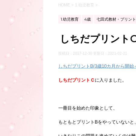
HOME
>
1.幼児教育
>
1.幼児教育
4歳
七田式教材・プリント
しちだプリントC
投稿日：2017-12-30 更新日：
2021-02-21
しちだプリントB(3歳10カ月から開始
しちだプリントＣ
に入りました。
一冊目を始めた印象として、
もともとプリントBをやっていないと
いきなりこの問題を進めていくのは難