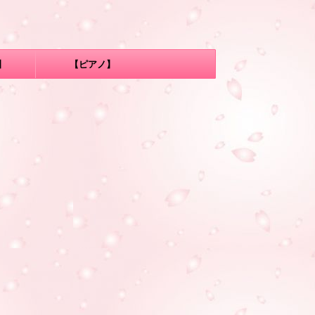
】
【ピアノ】