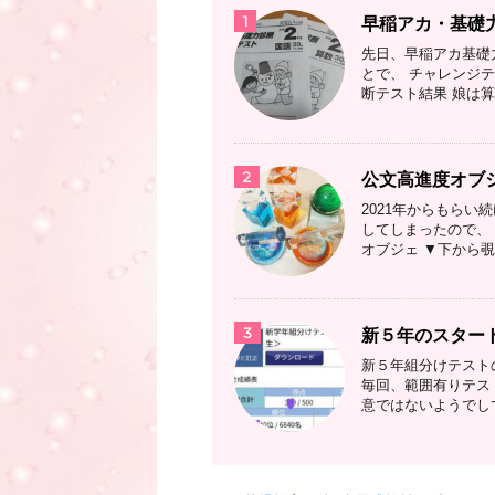
1
早稲アカ・基礎
先日、早稲アカ基礎
とで、 チャレンジ
断テスト結果 娘は算
2
公文高進度オブ
2021年からもら
してしまったので、 
オブジェ ▼下から覗
3
新５年のスター
新５年組分けテスト
毎回、範囲有りテス
意ではないようでして