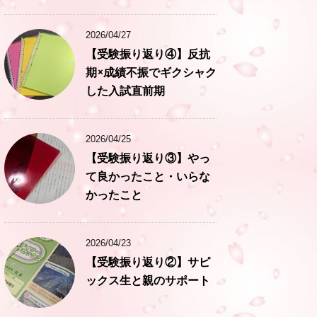
2026/04/27
【受験振り返り④】反抗
期×成績不振でギクシャク
した入試直前期
2026/04/25
【受験振り返り③】やっ
て良かったこと・いらな
かったこと
2026/04/23
【受験振り返り②】サピ
ックス生と親のサポート