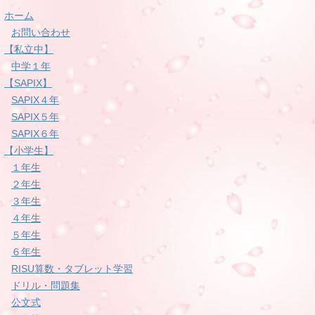
ホーム
お問い合わせ
【私立中】
中学１年
【SAPIX】
SAPIX４年
SAPIX５年
SAPIX６年
【小学生】
１年生
２年生
３年生
４年生
５年生
６年生
RISU算数・タブレット学習
ドリル・問題集
公文式