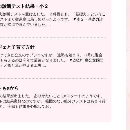
力診断テスト結果・小２
力診断テストを受けました。 ２科目とも、「基礎力」というこ
テストより難易度は易しめだったようです。 ▼小２・基礎力診
数が満点で喜んでいました。 ...
ジェと子育て方針
い続けてきた公文のオブジェですが、 通塾も始まり、３月に退会
もらえるのは今年で最後となりました。 ▼2023年度公文国語
くと亀と魚が見える工夫 ...
トもαから
の結果が出ました。 ありがたいことにαスタートのようです。
トは結果良好なのですが、 範囲のない組分けテストはあまり得
。 今回も結果を心配してお ...