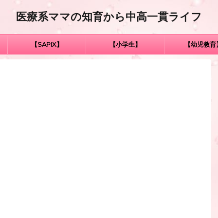
医療系ママの知育から中高一貫ライフ
【SAPIX】
【小学生】
【幼児教育