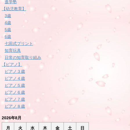
進学塾
【幼児教育】
3歳
4歳
5歳
6歳
七田式プリント
知育玩具
日常の知育取り組み
【ピアノ】
ピアノ３歳
ピアノ４歳
ピアノ５歳
ピアノ６歳
ピアノ７歳
ピアノ８歳
2026年8月
月
火
水
木
金
土
日