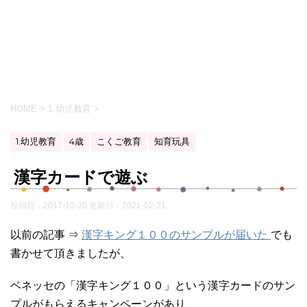
HOME
>
1.幼児教育
>
1.幼児教育
4歳
こくご教育
知育玩具
漢字カードで遊ぶ
投稿日：2017-10-20 更新日：
2021-02-21
以前の記事 ⇒
漢字キング１００のサンプルが届いた
でも
書かせて頂きましたが、
ベネッセの「漢字キング１００」という漢字カードのサン
プルがもらえるキャンペーンがあり、