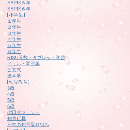
SAPIX５年
SAPIX６年
【小学生】
１年生
２年生
３年生
４年生
５年生
６年生
RISU算数・タブレット学習
ドリル・問題集
公文式
進学塾
【幼児教育】
3歳
4歳
5歳
6歳
七田式プリント
知育玩具
日常の知育取り組み