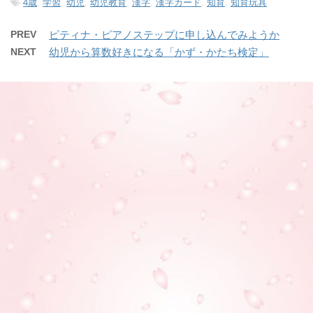
-
4歳
,
学習
,
幼児
,
幼児教育
,
漢字
,
漢字カード
,
知育
,
知育玩具
PREV
ピティナ・ピアノステップに申し込んでみようか
NEXT
幼児から算数好きになる「かず・かたち検定」