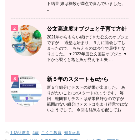
ト結果 娘は算数が満点で喜んでいました。
...
2
公文高進度オブジェと子育て方針
2021年からもらい続けてきた公文のオブジェ
ですが、 通塾も始まり、３月に退会してし
まったので、 もらえるのは今年で最後とな
りました。 ▼2023年度公文国語オブジェ ▼
下から覗くと亀と魚が見える工夫 ...
3
新５年のスタートもαから
新５年組分けテストの結果が出ました。 あ
りがたいことにαスタートのようです。 毎
回、範囲有りテストは結果良好なのですが、
範囲のない組分けテストはあまり得意ではな
いようでして。 今回も結果を心配してお ...
-
1.幼児教育
,
4歳
,
こくご教育
,
知育玩具