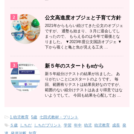
2
公文高進度オブジェと子育て方針
2021年からもらい続けてきた公文のオブジェ
ですが、 通塾も始まり、３月に退会してし
まったので、 もらえるのは今年で最後とな
りました。 ▼2023年度公文国語オブジェ ▼
下から覗くと亀と魚が見える工夫 ...
3
新５年のスタートもαから
新５年組分けテストの結果が出ました。 あ
りがたいことにαスタートのようです。 毎
回、範囲有りテストは結果良好なのですが、
範囲のない組分けテストはあまり得意ではな
いようでして。 今回も結果を心配してお ...
-
1.幼児教育
,
5歳
,
七田式教材・プリント
-
５歳
,
しちだ
,
しちだプリント
,
学習
,
年中
,
幼児
,
幼児教育
,
成長
,
発
達
,
発達診断
,
知育