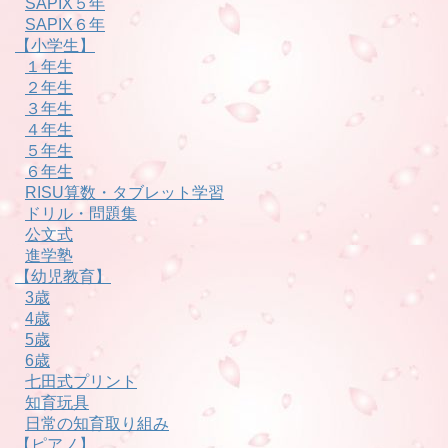
SAPIX５年
SAPIX６年
【小学生】
１年生
２年生
３年生
４年生
５年生
６年生
RISU算数・タブレット学習
ドリル・問題集
公文式
進学塾
【幼児教育】
3歳
4歳
5歳
6歳
七田式プリント
知育玩具
日常の知育取り組み
【ピアノ】