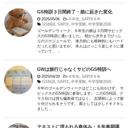
GS特訓３日間終了・娘に起きた変化
2025/05/06
-
６年生
,
SAPIX６年
GS特訓
,
SAPIX
,
中学受験
,
中学受験2026
ゴールデンウィーク、６年生の娘は３日間サピック
スのGS特訓に通いました。 朝から夕方までびっし
りのスケジュールで、 体力的にも精神的にもハード
だったと思いますが、 本人はけっこう楽しそうに通
っていて、 ...
GWは旅行じゃなくサピのGS特訓へ
2025/04/29
-
６年生
,
SAPIX６年
GS特訓
,
SAPIX
,
中学受験
,
中学受験2026
今年のゴールデンウィークはどこにも出かけず、 サ
ピックスのGS特訓に参加します。 このGS特訓、ク
ラス分けは持ち偏差値ではなく、 志望校によって振
り分けられるそうです。 親としては少しドキドキし
ました ...
テキストに埋もれる春休み・６年春期講