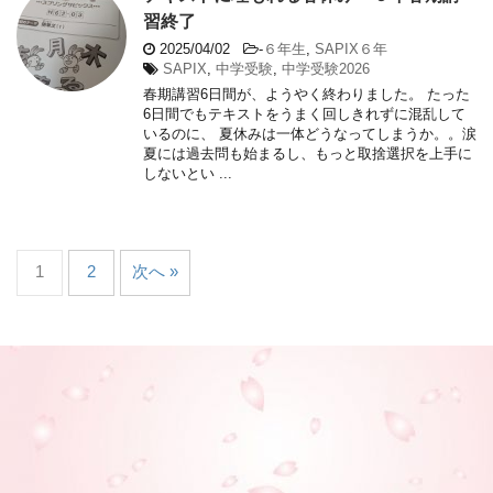
習終了
2025/04/02
-
６年生
,
SAPIX６年
SAPIX
,
中学受験
,
中学受験2026
春期講習6日間が、ようやく終わりました。 たった
6日間でもテキストをうまく回しきれずに混乱して
いるのに、 夏休みは一体どうなってしまうか。。涙
夏には過去問も始まるし、もっと取捨選択を上手に
しないとい ...
1
2
次へ »