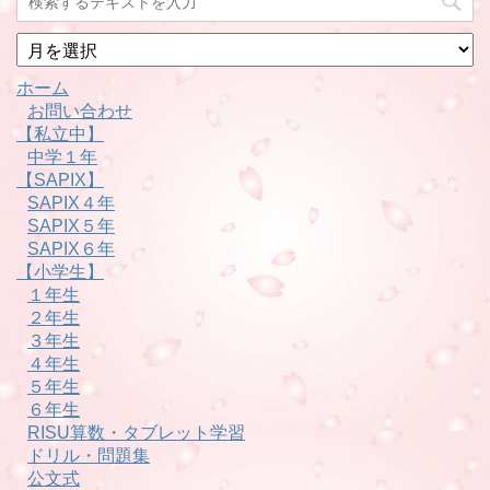
月
別
ホーム
お問い合わせ
【私立中】
中学１年
【SAPIX】
SAPIX４年
SAPIX５年
SAPIX６年
【小学生】
１年生
２年生
３年生
４年生
５年生
６年生
RISU算数・タブレット学習
ドリル・問題集
公文式