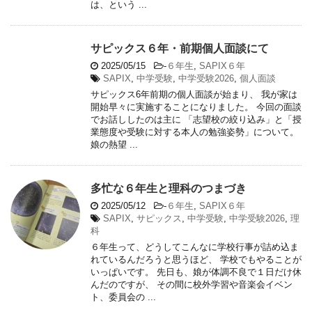
は、という ...
サピックス６年・前期個人面談にて
2025/05/15
-
６年生
,
SAPIX６年
SAPIX
,
中学受験
,
中学受験2026
,
個人面談
サピックス6年前期の個人面談が始まり、 我が家は
開始早々に実施することになりました。 今回の面談
でお話ししたのは主に 「志望校の絞り込み」と「授
業態度や受験に対する本人の勉強姿勢」について。
娘の熱望 ...
多忙な６年生と理科のつまづき
2025/05/12
-
６年生
,
SAPIX６年
SAPIX
,
サピックス
,
中学受験
,
中学受験2026
,
理
科
６年生って、どうしてこんなに学校行事が詰め込ま
れているんだろうと思うほど、 学校でもやることが
いっぱいです。 先日も、娘が体調不良で１日だけ休
んだのですが、 その間に校外学習や音楽会イベン
ト、委員会の ...