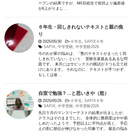
ープンの結果ですが、4科目総合で前回より偏差値
が6上がりまし ...
６年生・回しきれないテキストと親の焦
り
2025/05/30
-
６年生
,
SAPIX６年
SAPIX
,
中学受験
,
中学受験2026
今のわが家の悩みは、「塾のテキストがまったく回
しきれていない」という、 受験生家庭あるあるな問
題です。 来月にはサピックスの模試が３つも立て続
けにあります。 それなのに、テキストが手つかず、
もしくは途 ...
自室で勉強？…と思いきや（怒）
2025/05/26
-
６年生
,
SAPIX６年
SAPIX
,
中学受験
,
中学受験2026
先日５月のマンスリーテストの結果が出ましたが、
クラスはそのままでした。 全体的に難易度はやや易
しめだったようで、予想以上に平均点が高く、 手応
えの割に順位が伸びなかった印象です。 最近の悩み