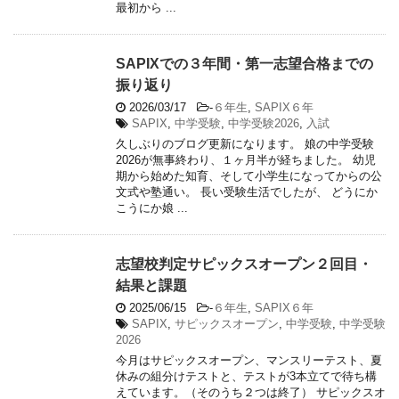
最初から ...
SAPIXでの３年間・第一志望合格までの
振り返り
2026/03/17
-
６年生
,
SAPIX６年
SAPIX
,
中学受験
,
中学受験2026
,
入試
久しぶりのブログ更新になります。 娘の中学受験
2026が無事終わり、１ヶ月半が経ちました。 幼児
期から始めた知育、そして小学生になってからの公
文式や塾通い。 長い受験生活でしたが、 どうにか
こうにか娘 ...
志望校判定サピックスオープン２回目・
結果と課題
2025/06/15
-
６年生
,
SAPIX６年
SAPIX
,
サピックスオープン
,
中学受験
,
中学受験
2026
今月はサピックスオープン、マンスリーテスト、夏
休みの組分けテストと、テストが3本立てで待ち構
えています。（そのうち２つは終了） サピックスオ