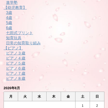
進学塾
【幼児教育】
3歳
4歳
5歳
6歳
七田式プリント
知育玩具
日常の知育取り組み
【ピアノ】
ピアノ３歳
ピアノ４歳
ピアノ５歳
ピアノ６歳
ピアノ７歳
ピアノ８歳
2026年8月
月
火
水
木
金
土
日
1
2