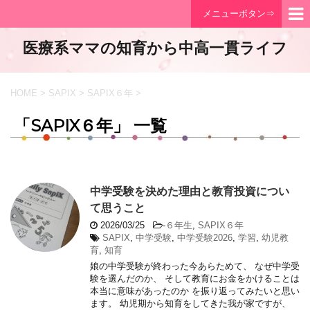
メニューボタン⇒
医療系ママの知育から中高一貫ライフ
HOME
>
SAPIX
>
SAPIX６年
>
「SAPIX６年」 一覧
中学受験を決めた理由と教育投資につい
て思うこと
2026/03/25
-
６年生
,
SAPIX６年
SAPIX
,
中学受験
,
中学受験2026
,
学習
,
幼児教
育
,
知育
娘の中学受験が終わった今あらためて、 なぜ中学受
験を選んだのか、 そして教育にお金をかけることは
本当に意味があったのか を振り返ってみたいと思い
ます。 幼児期から知育をしてきた我が家ですが、