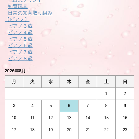
知育玩具
日常の知育取り組み
【ピアノ】
ピアノ３歳
ピアノ４歳
ピアノ５歳
ピアノ６歳
ピアノ７歳
ピアノ８歳
2026年8月
月
火
水
木
金
土
日
1
2
3
4
5
6
7
8
9
10
11
12
13
14
15
16
17
18
19
20
21
22
23