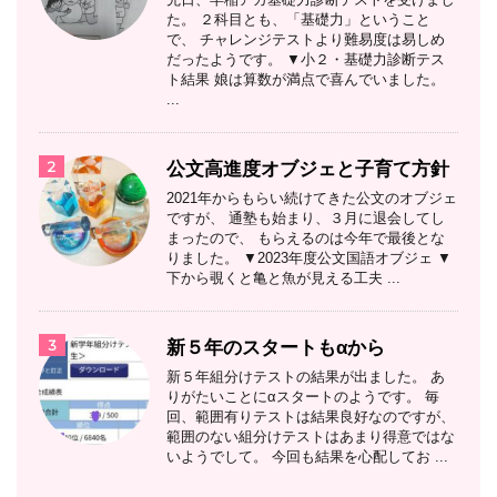
た。 ２科目とも、「基礎力」ということ
で、 チャレンジテストより難易度は易しめ
だったようです。 ▼小２・基礎力診断テス
ト結果 娘は算数が満点で喜んでいました。
...
2
公文高進度オブジェと子育て方針
2021年からもらい続けてきた公文のオブジェ
ですが、 通塾も始まり、３月に退会してし
まったので、 もらえるのは今年で最後とな
りました。 ▼2023年度公文国語オブジェ ▼
下から覗くと亀と魚が見える工夫 ...
3
新５年のスタートもαから
新５年組分けテストの結果が出ました。 あ
りがたいことにαスタートのようです。 毎
回、範囲有りテストは結果良好なのですが、
範囲のない組分けテストはあまり得意ではな
いようでして。 今回も結果を心配してお ...