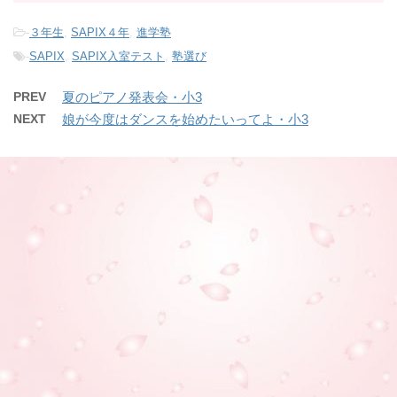
-
３年生
,
SAPIX４年
,
進学塾
-
SAPIX
,
SAPIX入室テスト
,
塾選び
PREV
夏のピアノ発表会・小3
NEXT
娘が今度はダンスを始めたいってよ・小3