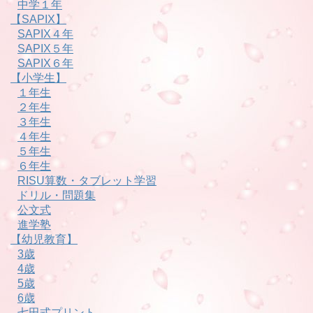
中学１年
【SAPIX】
SAPIX４年
SAPIX５年
SAPIX６年
【小学生】
１年生
２年生
３年生
４年生
５年生
６年生
RISU算数・タブレット学習
ドリル・問題集
公文式
進学塾
【幼児教育】
3歳
4歳
5歳
6歳
七田式プリント