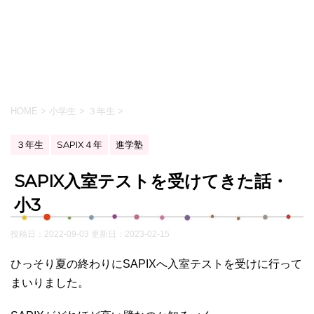
HOME
>
小学生
>
３年生
>
３年生
SAPIX４年
進学塾
SAPIX入室テストを受けてきた話・
小3
投稿日：2022-09-03 更新日：
2023-02-15
ひっそり夏の終わりにSAPIXへ入室テストを受けに行って
まいりました。