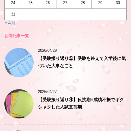
24
25
26
27
28
29
30
31
« 4月
新着記事一覧
2026/04/29
【受験振り返り⑤】受験を終えて入学後に気
づいた大事なこと
2026/04/27
【受験振り返り④】反抗期×成績不振でギク
シャクした入試直前期