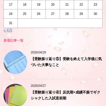
17
18
19
20
21
22
23
24
25
26
27
28
29
30
31
« 4月
新着記事一覧
2026/04/29
【受験振り返り⑤】受験を終えて入学後に気
づいた大事なこと
2026/04/27
【受験振り返り④】反抗期×成績不振でギク
シャクした入試直前期