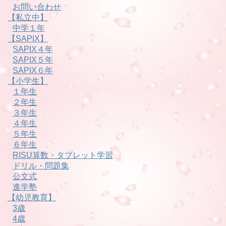
お問い合わせ
【私立中】
中学１年
【SAPIX】
SAPIX４年
SAPIX５年
SAPIX６年
【小学生】
１年生
２年生
３年生
４年生
５年生
６年生
RISU算数・タブレット学習
ドリル・問題集
公文式
進学塾
【幼児教育】
3歳
4歳