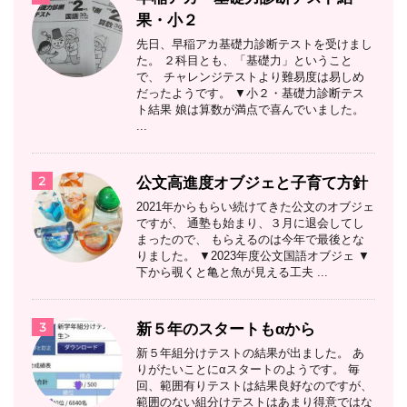
果・小２
先日、早稲アカ基礎力診断テストを受けまし
た。 ２科目とも、「基礎力」ということ
で、 チャレンジテストより難易度は易しめ
だったようです。 ▼小２・基礎力診断テス
ト結果 娘は算数が満点で喜んでいました。
...
2
公文高進度オブジェと子育て方針
2021年からもらい続けてきた公文のオブジェ
ですが、 通塾も始まり、３月に退会してし
まったので、 もらえるのは今年で最後とな
りました。 ▼2023年度公文国語オブジェ ▼
下から覗くと亀と魚が見える工夫 ...
3
新５年のスタートもαから
新５年組分けテストの結果が出ました。 あ
りがたいことにαスタートのようです。 毎
回、範囲有りテストは結果良好なのですが、
範囲のない組分けテストはあまり得意ではな