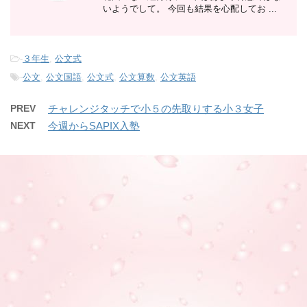
いようでして。 今回も結果を心配してお ...
-
３年生
,
公文式
-
公文
,
公文国語
,
公文式
,
公文算数
,
公文英語
PREV
チャレンジタッチで小５の先取りする小３女子
NEXT
今週からSAPIX入塾