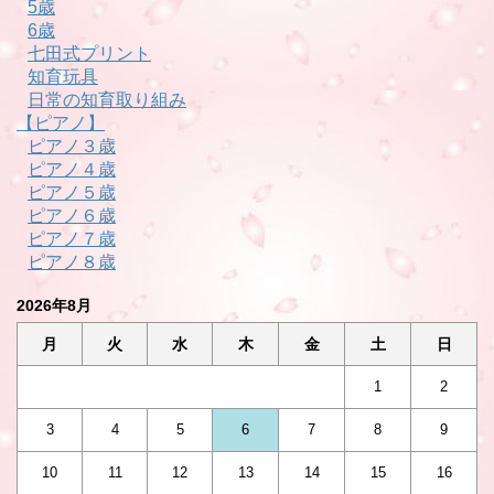
5歳
6歳
七田式プリント
知育玩具
日常の知育取り組み
【ピアノ】
ピアノ３歳
ピアノ４歳
ピアノ５歳
ピアノ６歳
ピアノ７歳
ピアノ８歳
2026年8月
月
火
水
木
金
土
日
1
2
3
4
5
6
7
8
9
10
11
12
13
14
15
16