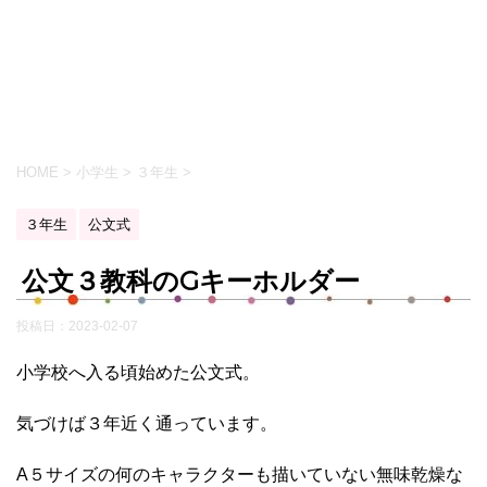
HOME
>
小学生
>
３年生
>
３年生
公文式
公文３教科のGキーホルダー
投稿日：
2023-02-07
小学校へ入る頃始めた公文式。
気づけば３年近く通っています。
A５サイズの何のキャラクターも描いていない無味乾燥な