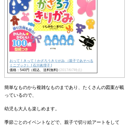
おって！きって！かざろうきりがみ （親子であそべる
ミニブック） [ 石川眞理子 ]
価格：540円（税込、送料無料)
(2017/6/7時点)
簡単なものから複雑なものまであり、たくさんの図案が載
っているので、
幼児も大人も楽しめます。
季節ごとのイベントなどで、親子で切り絵アートをして