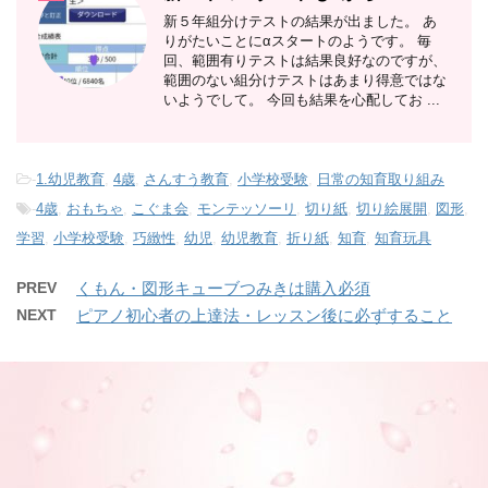
新５年組分けテストの結果が出ました。 あ
りがたいことにαスタートのようです。 毎
回、範囲有りテストは結果良好なのですが、
範囲のない組分けテストはあまり得意ではな
いようでして。 今回も結果を心配してお ...
-
1.幼児教育
,
4歳
,
さんすう教育
,
小学校受験
,
日常の知育取り組み
-
4歳
,
おもちゃ
,
こぐま会
,
モンテッソーリ
,
切り紙
,
切り絵展開
,
図形
,
学習
,
小学校受験
,
巧緻性
,
幼児
,
幼児教育
,
折り紙
,
知育
,
知育玩具
PREV
くもん・図形キューブつみきは購入必須
NEXT
ピアノ初心者の上達法・レッスン後に必ずすること