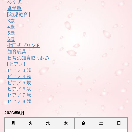
公文式
進学塾
【幼児教育】
3歳
4歳
5歳
6歳
七田式プリント
知育玩具
日常の知育取り組み
【ピアノ】
ピアノ３歳
ピアノ４歳
ピアノ５歳
ピアノ６歳
ピアノ７歳
ピアノ８歳
2026年8月
月
火
水
木
金
土
日