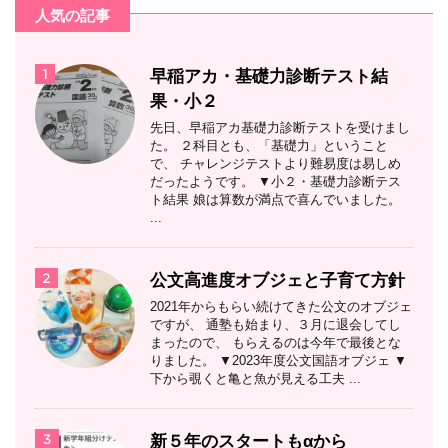
人気の記事
1
早稲アカ・基礎力診断テスト結
果・小２
先日、早稲アカ基礎力診断テストを受けまし
た。 ２科目とも、「基礎力」ということ
で、 チャレンジテストより難易度は易しめ
だったようです。 ▼小２・基礎力診断テス
ト結果 娘は算数が満点で喜んでいました。
...
2
公文高進度オブジェと子育て方針
2021年からもらい続けてきた公文のオブジェ
ですが、 通塾も始まり、３月に退会してし
まったので、 もらえるのは今年で最後とな
りました。 ▼2023年度公文国語オブジェ ▼
下から覗くと亀と魚が見える工夫 ...
3
新５年のスタートもαから