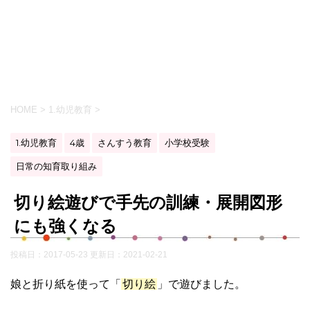
HOME
>
1.幼児教育
>
1.幼児教育
4歳
さんすう教育
小学校受験
日常の知育取り組み
切り絵遊びで手先の訓練・展開図形
にも強くなる
投稿日：2017-05-23 更新日：
2021-02-21
娘と折り紙を使って「
切り絵
」で遊びました。