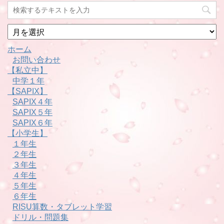
月
別
ホーム
お問い合わせ
【私立中】
中学１年
【SAPIX】
SAPIX４年
SAPIX５年
SAPIX６年
【小学生】
１年生
２年生
３年生
４年生
５年生
６年生
RISU算数・タブレット学習
ドリル・問題集