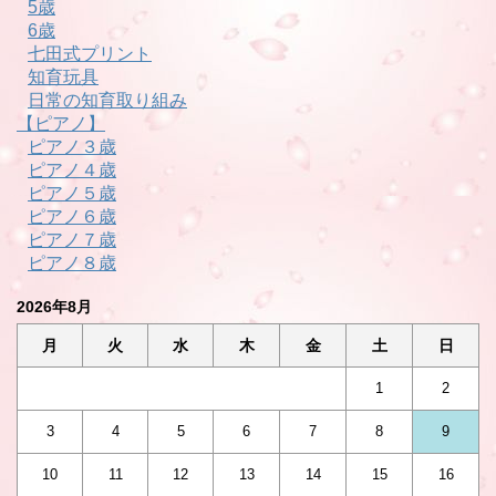
5歳
6歳
七田式プリント
知育玩具
日常の知育取り組み
【ピアノ】
ピアノ３歳
ピアノ４歳
ピアノ５歳
ピアノ６歳
ピアノ７歳
ピアノ８歳
2026年8月
月
火
水
木
金
土
日
1
2
3
4
5
6
7
8
9
10
11
12
13
14
15
16