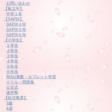
お問い合わせ
【私立中】
中学１年
【SAPIX】
SAPIX４年
SAPIX５年
SAPIX６年
【小学生】
１年生
２年生
３年生
４年生
５年生
６年生
RISU算数・タブレット学習
ドリル・問題集
公文式
進学塾
【幼児教育】
3歳
4歳