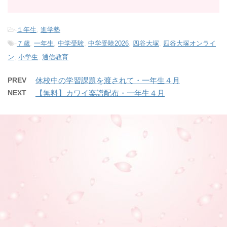
-
１年生
,
進学塾
-
７歳
,
一年生
,
中学受験
,
中学受験2026
,
四谷大塚
,
四谷大塚オンライ
ン
,
小学生
,
通信教育
PREV
休校中の学習課題を渡されて・一年生４月
NEXT
【無料】カワイ楽譜配布・一年生４月