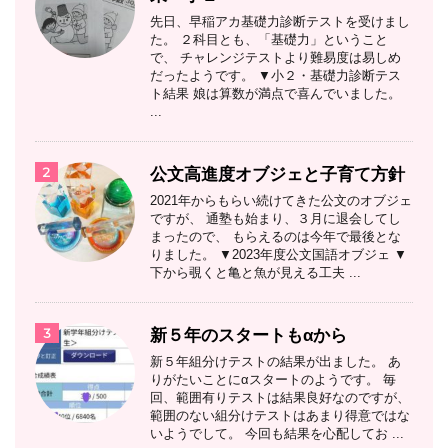
先日、早稲アカ基礎力診断テストを受けまし
た。 ２科目とも、「基礎力」ということ
で、 チャレンジテストより難易度は易しめ
だったようです。 ▼小２・基礎力診断テス
ト結果 娘は算数が満点で喜んでいました。
...
2
公文高進度オブジェと子育て方針
2021年からもらい続けてきた公文のオブジェ
ですが、 通塾も始まり、３月に退会してし
まったので、 もらえるのは今年で最後とな
りました。 ▼2023年度公文国語オブジェ ▼
下から覗くと亀と魚が見える工夫 ...
3
新５年のスタートもαから
新５年組分けテストの結果が出ました。 あ
りがたいことにαスタートのようです。 毎
回、範囲有りテストは結果良好なのですが、
範囲のない組分けテストはあまり得意ではな
いようでして。 今回も結果を心配してお ...