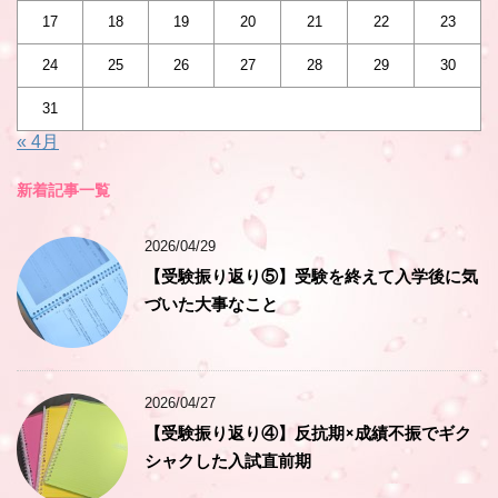
17
18
19
20
21
22
23
24
25
26
27
28
29
30
31
« 4月
新着記事一覧
2026/04/29
【受験振り返り⑤】受験を終えて入学後に気
づいた大事なこと
2026/04/27
【受験振り返り④】反抗期×成績不振でギク
シャクした入試直前期