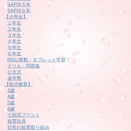
SAPIX５年
SAPIX６年
【小学生】
１年生
２年生
３年生
４年生
５年生
６年生
RISU算数・タブレット学習
ドリル・問題集
公文式
進学塾
【幼児教育】
3歳
4歳
5歳
6歳
七田式プリント
知育玩具
日常の知育取り組み