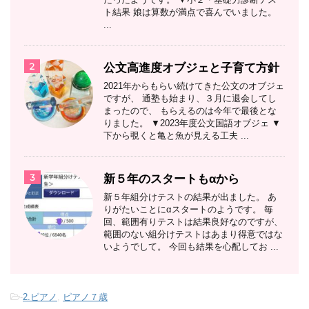
ト結果 娘は算数が満点で喜んでいました。
...
2
公文高進度オブジェと子育て方針
2021年からもらい続けてきた公文のオブジェ
ですが、 通塾も始まり、３月に退会してし
まったので、 もらえるのは今年で最後とな
りました。 ▼2023年度公文国語オブジェ ▼
下から覗くと亀と魚が見える工夫 ...
3
新５年のスタートもαから
新５年組分けテストの結果が出ました。 あ
りがたいことにαスタートのようです。 毎
回、範囲有りテストは結果良好なのですが、
範囲のない組分けテストはあまり得意ではな
いようでして。 今回も結果を心配してお ...
-
2.ピアノ
,
ピアノ７歳