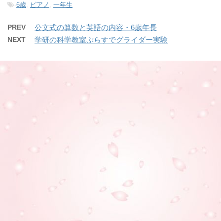
-
6歳
,
ピアノ
,
一年生
PREV
公文式の算数と英語の内容・6歳年長
NEXT
学研の科学教室ぷらすでグライダー実験