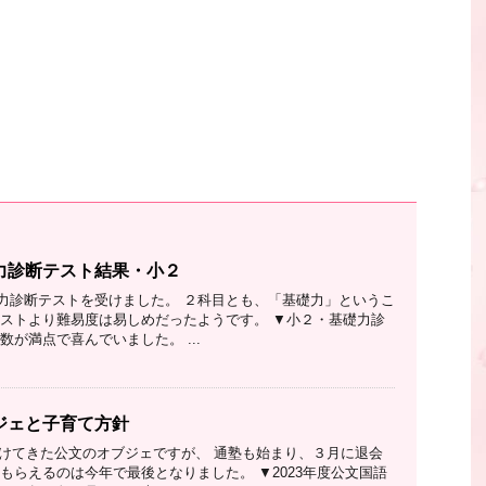
力診断テスト結果・小２
力診断テストを受けました。 ２科目とも、「基礎力」というこ
テストより難易度は易しめだったようです。 ▼小２・基礎力診
数が満点で喜んでいました。 ...
ジェと子育て方針
い続けてきた公文のオブジェですが、 通塾も始まり、３月に退会
もらえるのは今年で最後となりました。 ▼2023年度公文国語