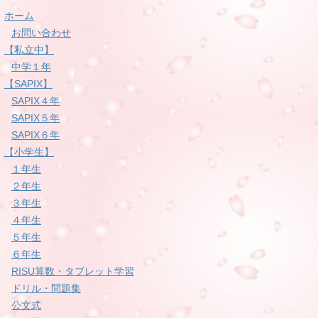
ホーム
お問い合わせ
【私立中】
中学１年
【SAPIX】
SAPIX４年
SAPIX５年
SAPIX６年
【小学生】
１年生
２年生
３年生
４年生
５年生
６年生
RISU算数・タブレット学習
ドリル・問題集
公文式