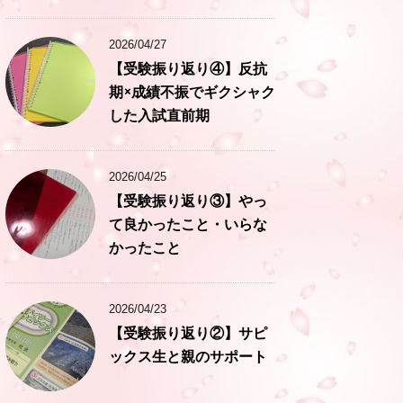
2026/04/27
【受験振り返り④】反抗
期×成績不振でギクシャク
した入試直前期
2026/04/25
【受験振り返り③】やっ
て良かったこと・いらな
かったこと
2026/04/23
【受験振り返り②】サピ
ックス生と親のサポート