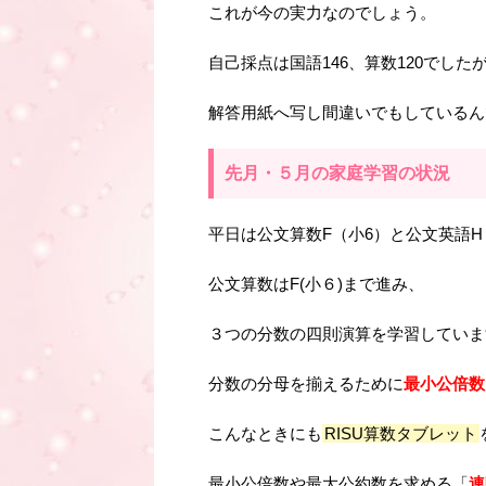
これが今の実力なのでしょう。
自己採点は国語146、算数120でし
解答用紙へ写し間違いでもしているん
先月・５月の家庭学習の状況
平日は公文算数F（小6）と公文英語H
公文算数はF(小６)まで進み、
３つの分数の四則演算を学習していま
分数の分母を揃えるために
最小公倍数
こんなときにも
RISU算数タブレット
最小公倍数や最大公約数を求める「
連