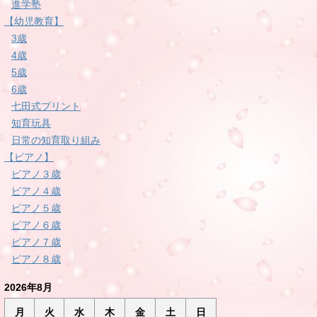
進学塾
【幼児教育】
3歳
4歳
5歳
6歳
七田式プリント
知育玩具
日常の知育取り組み
【ピアノ】
ピアノ３歳
ピアノ４歳
ピアノ５歳
ピアノ６歳
ピアノ７歳
ピアノ８歳
2026年8月
月
火
水
木
金
土
日