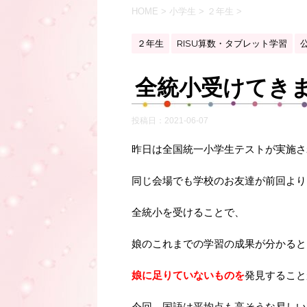
HOME
>
小学生
>
２年生
>
２年生
RISU算数・タブレット学習
全統小受けてき
投稿日：
2021-06-07
昨日は全国統一小学生テストが実施さ
同じ会場でも学校のお友達が前回より
全統小を受けることで、
娘のこれまでの学習の成果が分かると
娘に足りていないものを
発見すること
今回、国語は平均点も高そうな易しい