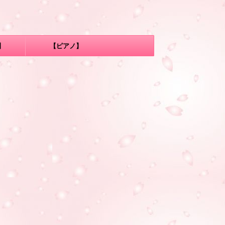
】
【ピアノ】