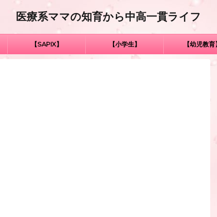
医療系ママの知育から中高一貫ライフ
【SAPIX】
【小学生】
【幼児教育