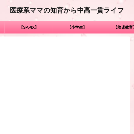
医療系ママの知育から中高一貫ライフ
【SAPIX】
【小学生】
【幼児教育