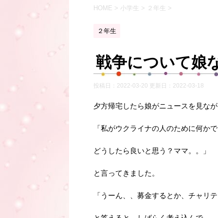
HOME
>
小学生
>
２年生
>
２年生
戦争について娘
投稿日：2022-03-20 更新日：
2022-03-18
夕方帰宅したら娘がニュースを見なが
「私がウクライナの人のために何かで
どうしたら良いと思う？ママ。。」
と言ってきました。
「うーん、、募金するとか、チャリテ
と答えると、しばらく考え込んで、