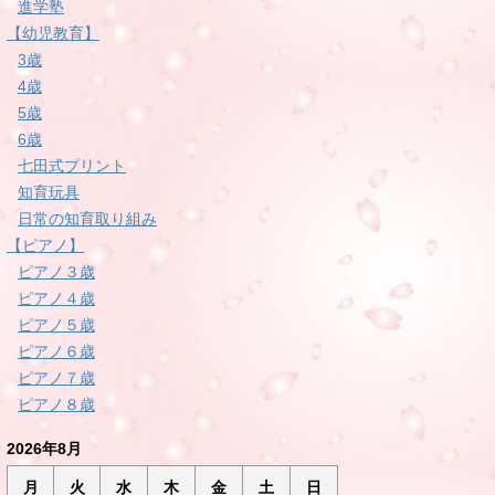
進学塾
【幼児教育】
3歳
4歳
5歳
6歳
七田式プリント
知育玩具
日常の知育取り組み
【ピアノ】
ピアノ３歳
ピアノ４歳
ピアノ５歳
ピアノ６歳
ピアノ７歳
ピアノ８歳
2026年8月
月
火
水
木
金
土
日