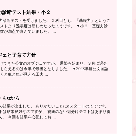
力診断テスト結果・小２
力診断テストを受けました。 ２科目とも、「基礎力」というこ
テストより難易度は易しめだったようです。 ▼小２・基礎力診
数が満点で喜んでいました。 ...
ジェと子育て方針
い続けてきた公文のオブジェですが、 通塾も始まり、３月に退会
もらえるのは今年で最後となりました。 ▼2023年度公文国語
くと亀と魚が見える工夫 ...
トもαから
の結果が出ました。 ありがたいことにαスタートのようです。
トは結果良好なのですが、 範囲のない組分けテストはあまり得
。 今回も結果を心配してお ...