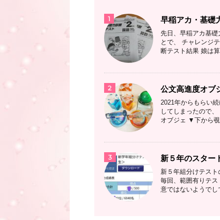
1
早稲アカ・基礎
先日、早稲アカ基礎
とで、 チャレンジ
断テスト結果 娘は算
2
公文高進度オブ
2021年からもら
してしまったので、 
オブジェ ▼下から覗
3
新５年のスター
新５年組分けテスト
毎回、範囲有りテス
意ではないようでして