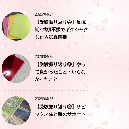
2026/04/27
【受験振り返り④】反抗
期×成績不振でギクシャク
した入試直前期
2026/04/25
【受験振り返り③】やっ
て良かったこと・いらな
かったこと
2026/04/23
【受験振り返り②】サピ
ックス生と親のサポート