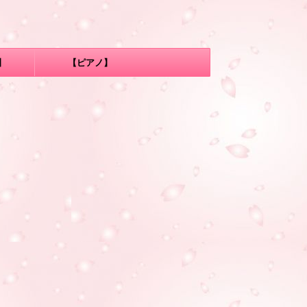
】
【ピアノ】