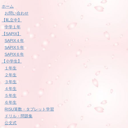
ホーム
お問い合わせ
【私立中】
中学１年
【SAPIX】
SAPIX４年
SAPIX５年
SAPIX６年
【小学生】
１年生
２年生
３年生
４年生
５年生
６年生
RISU算数・タブレット学習
ドリル・問題集
公文式