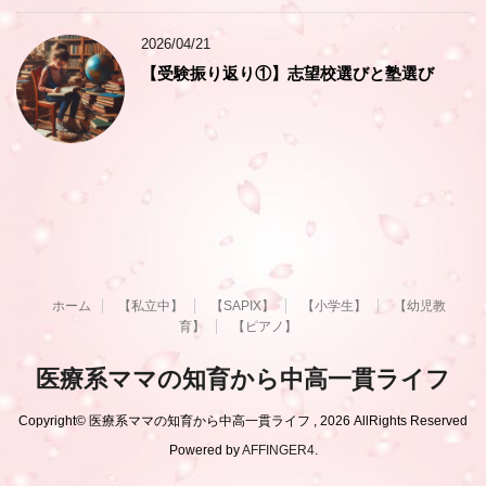
2026/04/21
【受験振り返り①】志望校選びと塾選び
ホーム
【私立中】
【SAPIX】
【小学生】
【幼児教
育】
【ピアノ】
医療系ママの知育から中高一貫ライフ
Copyright© 医療系ママの知育から中高一貫ライフ , 2026 AllRights Reserved
Powered by
AFFINGER4
.