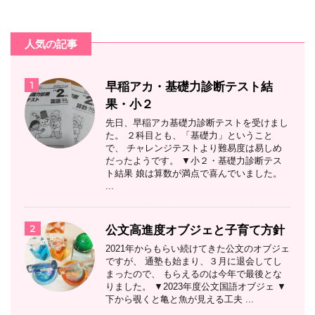
人気の記事
1
早稲アカ・基礎力診断テスト結
果・小２
先日、早稲アカ基礎力診断テストを受けまし
た。 ２科目とも、「基礎力」ということ
で、 チャレンジテストより難易度は易しめ
だったようです。 ▼小２・基礎力診断テス
ト結果 娘は算数が満点で喜んでいました。
...
2
公文高進度オブジェと子育て方針
2021年からもらい続けてきた公文のオブジェ
ですが、 通塾も始まり、３月に退会してし
まったので、 もらえるのは今年で最後とな
りました。 ▼2023年度公文国語オブジェ ▼
下から覗くと亀と魚が見える工夫 ...