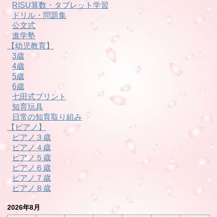
RISU算数・タブレット学習
ドリル・問題集
公文式
進学塾
【幼児教育】
3歳
4歳
5歳
6歳
七田式プリント
知育玩具
日常の知育取り組み
【ピアノ】
ピアノ３歳
ピアノ４歳
ピアノ５歳
ピアノ６歳
ピアノ７歳
ピアノ８歳
2026年8月