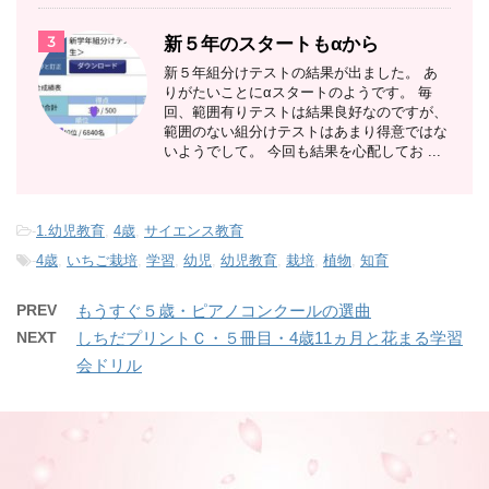
3
新５年のスタートもαから
新５年組分けテストの結果が出ました。 あ
りがたいことにαスタートのようです。 毎
回、範囲有りテストは結果良好なのですが、
範囲のない組分けテストはあまり得意ではな
いようでして。 今回も結果を心配してお ...
-
1.幼児教育
,
4歳
,
サイエンス教育
-
4歳
,
いちご栽培
,
学習
,
幼児
,
幼児教育
,
栽培
,
植物
,
知育
PREV
もうすぐ５歳・ピアノコンクールの選曲
NEXT
しちだプリントＣ・５冊目・4歳11ヵ月と花まる学習
会ドリル