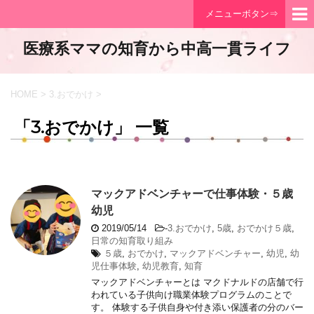
メニューボタン⇒
医療系ママの知育から中高一貫ライフ
HOME
>
3.おでかけ
>
「3.おでかけ」 一覧
マックアドベンチャーで仕事体験・５歳
幼児
2019/05/14
-
3.おでかけ
,
5歳
,
おでかけ５歳
,
日常の知育取り組み
５歳
,
おでかけ
,
マックアドベンチャー
,
幼児
,
幼
児仕事体験
,
幼児教育
,
知育
マックアドベンチャーとは マクドナルドの店舗で行
われている子供向け職業体験プログラムのことで
す。 体験する子供自身や付き添い保護者の分のバー