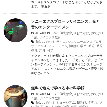
ガーやドリンクのセットなどを作ることなどができ
ます。 制服を ...
ソニーエクスプローラサイエンス、光と
音のエンターテイメント
2017/09/19
-
1.幼児教育
,
3.おでかけ
,
おでかけ
４歳
,
サイエンス教育
4歳
,
おでかけ
,
サイエンス
,
ソニーエクスプロラ
サイエンス
,
ミュージアム
,
博物館
,
学習
,
幼児
,
幼児
教育
,
知育
,
科学
アクアシティお台場にあるソニーエクスプローラサ
イエンスへ行ってきました。 「光」と「音」と「エ
ンターテイメント」を科学するサイエンスミュージ
アムで、 エレクトロニクス製品やゲーム・音楽・映
画などのエン ...
無料で遊んで学べる水の科学館
2017/09/14
-
1.幼児教育
,
3.おでかけ
,
おでかけ
４歳
,
サイエンス教育
4歳
,
おでかけ
,
ミュージアム
,
博物館
,
学習
,
幼児
,
幼児教育
,
水の科学館
,
知育
,
科学
,
科学館