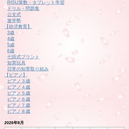
RISU算数・タブレット学習
ドリル・問題集
公文式
進学塾
【幼児教育】
3歳
4歳
5歳
6歳
七田式プリント
知育玩具
日常の知育取り組み
【ピアノ】
ピアノ３歳
ピアノ４歳
ピアノ５歳
ピアノ６歳
ピアノ７歳
ピアノ８歳
2026年8月