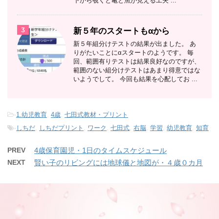
下から覗くと亀と魚が見える工夫 ...
3
新５年のスタートもαから
新５年組分けテストの結果が出ました。 あ
りがたいことにαスタートのようです。 毎
回、範囲有りテストは結果良好なのですが、
範囲のない組分けテストはあまり得意ではな
いようでして。 今回も結果を心配してお ...
-
1.幼児教育
,
4歳
,
七田式教材・プリント
-
しちだ
,
しちだプリント
,
ワーク
,
七田式
,
右脳
,
学習
,
幼児教育
,
知育
PREV
4歳保育園児・1日のタイムスケジュール
NEXT
賢い子のリビングには地球儀と地図が・４歳０カ月