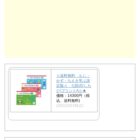
☆送料無料 もじ・
かず・ちえを学ぶ決
定版☆ 七田式(しち
だ)プリントA☆★
価格：14300円（税
込、送料無料)
(2021/2/21時点)