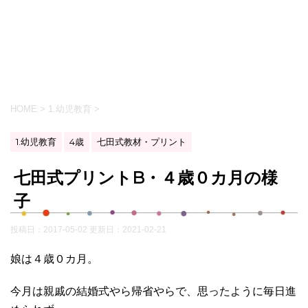
HOME
>
1.幼児教育
>
1.幼児教育
4歳
七田式教材・プリント
七田式プリントB・４歳０カ月の様
子
投稿日：2017-05-02 更新日：
2021-02-21
娘は４歳０カ月。
今月は親戚の結婚式やら帰省やらで、思ったように毎日進