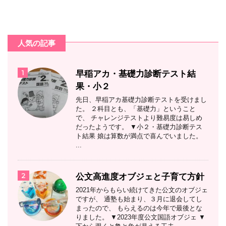
人気の記事
1
早稲アカ・基礎力診断テスト結
果・小２
先日、早稲アカ基礎力診断テストを受けまし
た。 ２科目とも、「基礎力」ということ
で、 チャレンジテストより難易度は易しめ
だったようです。 ▼小２・基礎力診断テス
ト結果 娘は算数が満点で喜んでいました。
...
2
公文高進度オブジェと子育て方針
2021年からもらい続けてきた公文のオブジェ
ですが、 通塾も始まり、３月に退会してし
まったので、 もらえるのは今年で最後とな
りました。 ▼2023年度公文国語オブジェ ▼