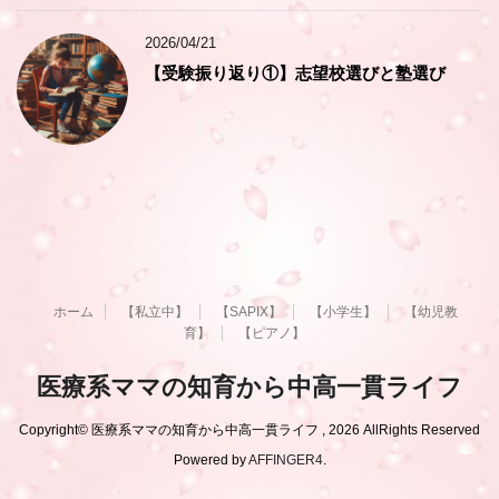
2026/04/21
【受験振り返り①】志望校選びと塾選び
ホーム
【私立中】
【SAPIX】
【小学生】
【幼児教
育】
【ピアノ】
医療系ママの知育から中高一貫ライフ
Copyright© 医療系ママの知育から中高一貫ライフ , 2026 AllRights Reserved
Powered by
AFFINGER4
.