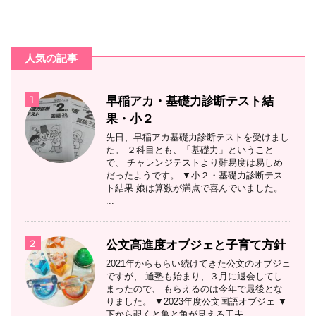
人気の記事
1
早稲アカ・基礎力診断テスト結
果・小２
先日、早稲アカ基礎力診断テストを受けまし
た。 ２科目とも、「基礎力」ということ
で、 チャレンジテストより難易度は易しめ
だったようです。 ▼小２・基礎力診断テス
ト結果 娘は算数が満点で喜んでいました。
...
2
公文高進度オブジェと子育て方針
2021年からもらい続けてきた公文のオブジェ
ですが、 通塾も始まり、３月に退会してし
まったので、 もらえるのは今年で最後とな
りました。 ▼2023年度公文国語オブジェ ▼
下から覗くと亀と魚が見える工夫 ...