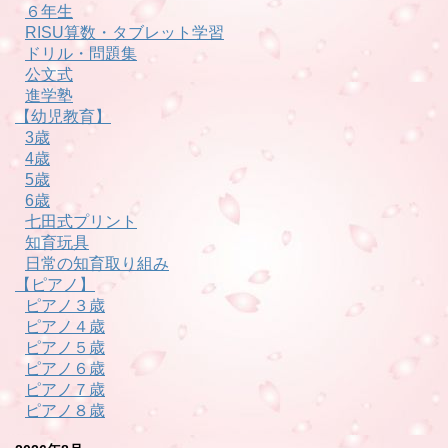
６年生
RISU算数・タブレット学習
ドリル・問題集
公文式
進学塾
【幼児教育】
3歳
4歳
5歳
6歳
七田式プリント
知育玩具
日常の知育取り組み
【ピアノ】
ピアノ３歳
ピアノ４歳
ピアノ５歳
ピアノ６歳
ピアノ７歳
ピアノ８歳