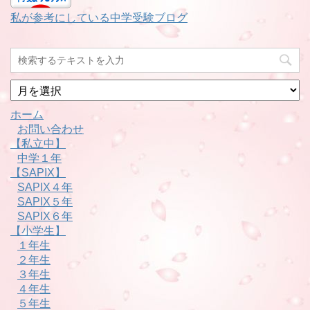
私が参考にしている中学受験ブログ
月
別
ホーム
お問い合わせ
【私立中】
中学１年
【SAPIX】
SAPIX４年
SAPIX５年
SAPIX６年
【小学生】
１年生
２年生
３年生
４年生
５年生