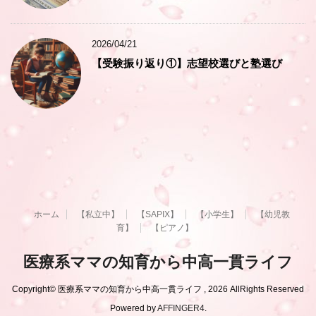
2026/04/21
【受験振り返り①】志望校選びと塾選び
ホーム
【私立中】
【SAPIX】
【小学生】
【幼児教
育】
【ピアノ】
医療系ママの知育から中高一貫ライフ
Copyright© 医療系ママの知育から中高一貫ライフ , 2026 AllRights Reserved
Powered by
AFFINGER4
.