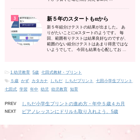
3
新５年のスタートもαから
新５年組分けテストの結果が出ました。 あ
りがたいことにαスタートのようです。 毎
回、範囲有りテストは結果良好なのですが、
範囲のない組分けテストはあまり得意ではな
いようでして。 今回も結果を心配してお ...
-
1.幼児教育
,
5歳
,
七田式教材・プリント
-
５歳
,
かず
,
カタカナ
,
しちだ
,
しちだプリント
,
七田小学生プリント
,
七田式
,
学習
,
年中
,
幼児
,
幼児教育
,
知育
PREV
しちだ小学生プリントの進め方・年中５歳４カ月
NEXT
ピアノレッスンにドリルも取り入れよう。5歳