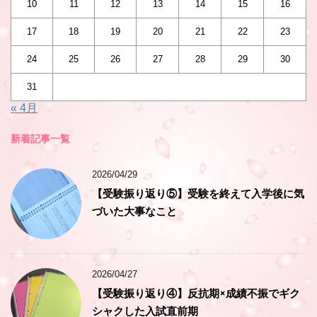
10
11
12
13
14
15
16
17
18
19
20
21
22
23
24
25
26
27
28
29
30
31
« 4月
新着記事一覧
2026/04/29
【受験振り返り⑤】受験を終えて入学後に気
づいた大事なこと
2026/04/27
【受験振り返り④】反抗期×成績不振でギク
シャクした入試直前期