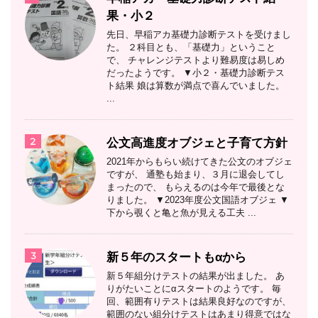
果・小２
先日、早稲アカ基礎力診断テストを受けまし
た。 ２科目とも、「基礎力」ということ
で、 チャレンジテストより難易度は易しめ
だったようです。 ▼小２・基礎力診断テス
ト結果 娘は算数が満点で喜んでいました。
...
2
公文高進度オブジェと子育て方針
2021年からもらい続けてきた公文のオブジェ
ですが、 通塾も始まり、３月に退会してし
まったので、 もらえるのは今年で最後とな
りました。 ▼2023年度公文国語オブジェ ▼
下から覗くと亀と魚が見える工夫 ...
3
新５年のスタートもαから
新５年組分けテストの結果が出ました。 あ
りがたいことにαスタートのようです。 毎
回、範囲有りテストは結果良好なのですが、
範囲のない組分けテストはあまり得意ではな