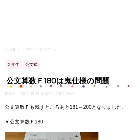
HOME
>
小学生
>
２年生
>
２年生
公文式
公文算数Ｆ180は鬼仕様の問題
投稿日：2021-08-11 更新日：
2021-08-09
公文算数Ｆも残すところあと181～200となりました。
▼公文算数Ｆ180