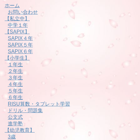
ホーム
お問い合わせ
【私立中】
中学１年
【SAPIX】
SAPIX４年
SAPIX５年
SAPIX６年
【小学生】
１年生
２年生
３年生
４年生
５年生
６年生
RISU算数・タブレット学習
ドリル・問題集
公文式
進学塾
【幼児教育】
3歳