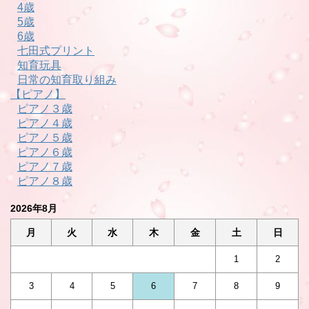
4歳
5歳
6歳
七田式プリント
知育玩具
日常の知育取り組み
【ピアノ】
ピアノ３歳
ピアノ４歳
ピアノ５歳
ピアノ６歳
ピアノ７歳
ピアノ８歳
2026年8月
月
火
水
木
金
土
日
1
2
3
4
5
6
7
8
9