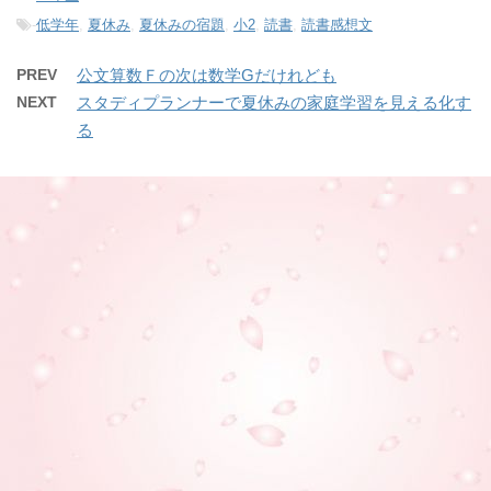
-
低学年
,
夏休み
,
夏休みの宿題
,
小2
,
読書
,
読書感想文
PREV
公文算数Ｆの次は数学Gだけれども
NEXT
スタディプランナーで夏休みの家庭学習を見える化す
る