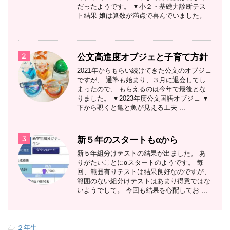
だったようです。 ▼小２・基礎力診断テス
ト結果 娘は算数が満点で喜んでいました。
...
2
公文高進度オブジェと子育て方針
2021年からもらい続けてきた公文のオブジェ
ですが、 通塾も始まり、３月に退会してし
まったので、 もらえるのは今年で最後とな
りました。 ▼2023年度公文国語オブジェ ▼
下から覗くと亀と魚が見える工夫 ...
3
新５年のスタートもαから
新５年組分けテストの結果が出ました。 あ
りがたいことにαスタートのようです。 毎
回、範囲有りテストは結果良好なのですが、
範囲のない組分けテストはあまり得意ではな
いようでして。 今回も結果を心配してお ...
-
２年生