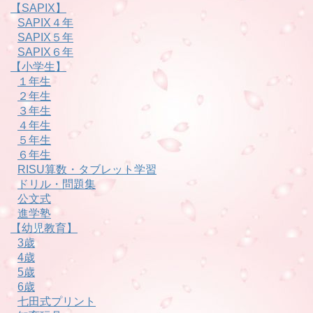
【SAPIX】
SAPIX４年
SAPIX５年
SAPIX６年
【小学生】
１年生
２年生
３年生
４年生
５年生
６年生
RISU算数・タブレット学習
ドリル・問題集
公文式
進学塾
【幼児教育】
3歳
4歳
5歳
6歳
七田式プリント