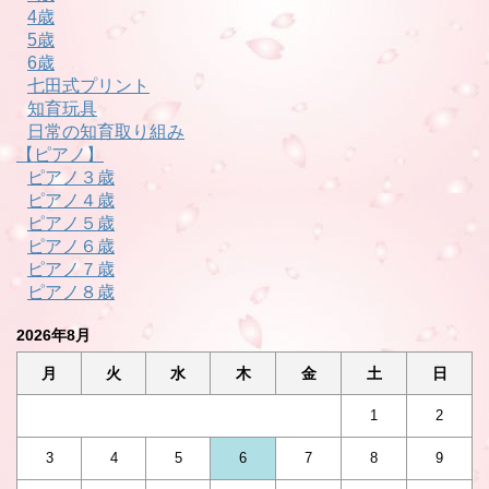
4歳
5歳
6歳
七田式プリント
知育玩具
日常の知育取り組み
【ピアノ】
ピアノ３歳
ピアノ４歳
ピアノ５歳
ピアノ６歳
ピアノ７歳
ピアノ８歳
2026年8月
月
火
水
木
金
土
日
1
2
3
4
5
6
7
8
9