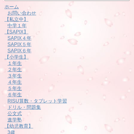
別
ホーム
お問い合わせ
【私立中】
中学１年
【SAPIX】
SAPIX４年
SAPIX５年
SAPIX６年
【小学生】
１年生
２年生
３年生
４年生
５年生
６年生
RISU算数・タブレット学習
ドリル・問題集
公文式
進学塾
【幼児教育】
3歳