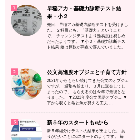
1
早稲アカ・基礎力診断テスト結
果・小２
先日、早稲アカ基礎力診断テストを受けまし
た。 ２科目とも、「基礎力」ということ
で、 チャレンジテストより難易度は易しめ
だったようです。 ▼小２・基礎力診断テス
ト結果 娘は算数が満点で喜んでいました。
...
2
公文高進度オブジェと子育て方針
2021年からもらい続けてきた公文のオブジェ
ですが、 通塾も始まり、３月に退会してし
まったので、 もらえるのは今年で最後とな
りました。 ▼2023年度公文国語オブジェ ▼
下から覗くと亀と魚が見える工夫 ...
3
新５年のスタートもαから
新５年組分けテストの結果が出ました。 あ
りがたいことにαスタートのようです。 毎