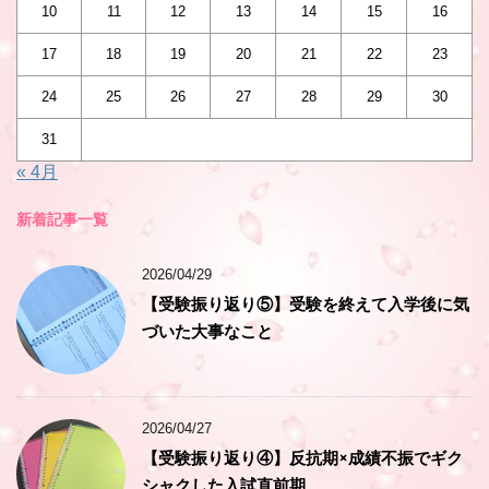
10
11
12
13
14
15
16
17
18
19
20
21
22
23
24
25
26
27
28
29
30
31
« 4月
新着記事一覧
2026/04/29
【受験振り返り⑤】受験を終えて入学後に気
づいた大事なこと
2026/04/27
【受験振り返り④】反抗期×成績不振でギク
シャクした入試直前期