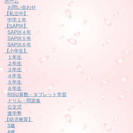
ホーム
お問い合わせ
【私立中】
中学１年
【SAPIX】
SAPIX４年
SAPIX５年
SAPIX６年
【小学生】
１年生
２年生
３年生
４年生
５年生
６年生
RISU算数・タブレット学習
ドリル・問題集
公文式
進学塾
【幼児教育】
3歳
4歳