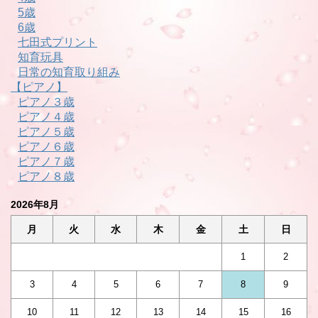
5歳
6歳
七田式プリント
知育玩具
日常の知育取り組み
【ピアノ】
ピアノ３歳
ピアノ４歳
ピアノ５歳
ピアノ６歳
ピアノ７歳
ピアノ８歳
2026年8月
月
火
水
木
金
土
日
1
2
3
4
5
6
7
8
9
10
11
12
13
14
15
16