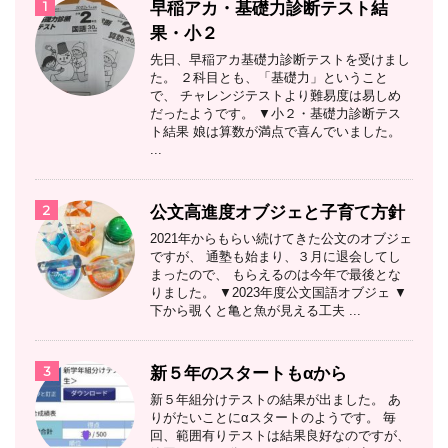
1
早稲アカ・基礎力診断テスト結
果・小２
先日、早稲アカ基礎力診断テストを受けまし
た。 ２科目とも、「基礎力」ということ
で、 チャレンジテストより難易度は易しめ
だったようです。 ▼小２・基礎力診断テス
ト結果 娘は算数が満点で喜んでいました。
...
2
公文高進度オブジェと子育て方針
2021年からもらい続けてきた公文のオブジェ
ですが、 通塾も始まり、３月に退会してし
まったので、 もらえるのは今年で最後とな
りました。 ▼2023年度公文国語オブジェ ▼
下から覗くと亀と魚が見える工夫 ...
3
新５年のスタートもαから
新５年組分けテストの結果が出ました。 あ
りがたいことにαスタートのようです。 毎
回、範囲有りテストは結果良好なのですが、