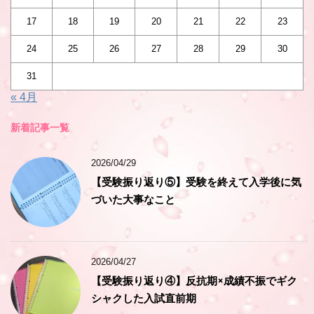
17
18
19
20
21
22
23
24
25
26
27
28
29
30
31
« 4月
新着記事一覧
2026/04/29
【受験振り返り⑤】受験を終えて入学後に気
づいた大事なこと
2026/04/27
【受験振り返り④】反抗期×成績不振でギク
シャクした入試直前期