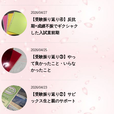
2026/04/27
【受験振り返り④】反抗
期×成績不振でギクシャク
した入試直前期
2026/04/25
【受験振り返り③】やっ
て良かったこと・いらな
かったこと
2026/04/23
【受験振り返り②】サピ
ックス生と親のサポート