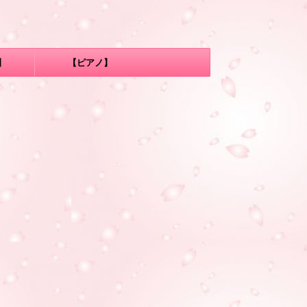
】
【ピアノ】