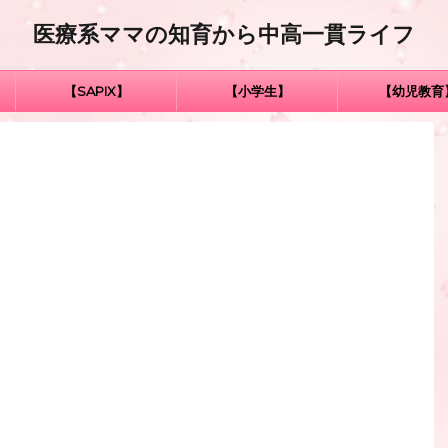
医療系ママの知育から中高一貫ライフ
【SAPIX】
【小学生】
【幼児教育