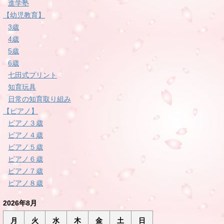
進学塾
【幼児教育】
3歳
4歳
5歳
6歳
七田式プリント
知育玩具
日常の知育取り組み
【ピアノ】
ピアノ３歳
ピアノ４歳
ピアノ５歳
ピアノ６歳
ピアノ７歳
ピアノ８歳
2026年8月
月
火
水
木
金
土
日