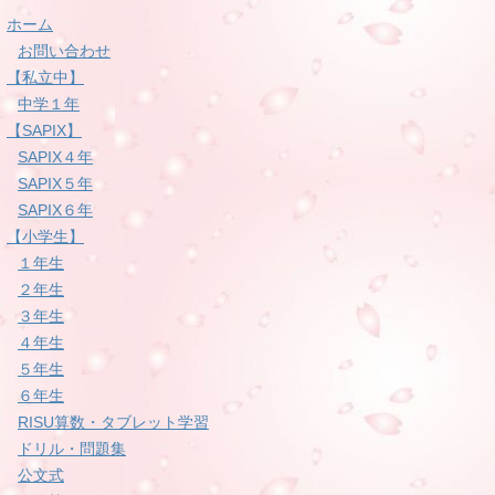
ホーム
お問い合わせ
【私立中】
中学１年
【SAPIX】
SAPIX４年
SAPIX５年
SAPIX６年
【小学生】
１年生
２年生
３年生
４年生
５年生
６年生
RISU算数・タブレット学習
ドリル・問題集
公文式