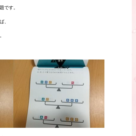
題です。
ば、
。