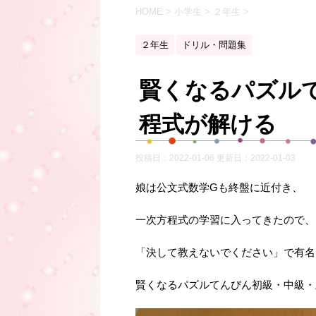
HOME
>
小学生
>
２年生
>
２年生
ドリル・問題集
賢くなるパズル
程式が解ける
投稿日：2022-01-06 更新日：
2022-01-03
娘は公文式数学Gも終盤に近付き、
一次方程式の学習に入ってきたので、
「決して教えないでください」で有名
賢くなるパズルてんびん初級・中級・