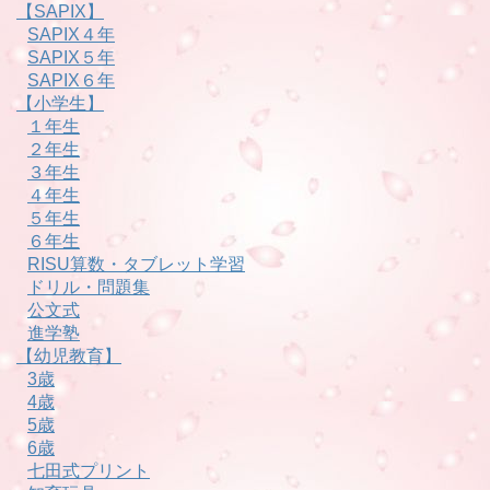
【SAPIX】
SAPIX４年
SAPIX５年
SAPIX６年
【小学生】
１年生
２年生
３年生
４年生
５年生
６年生
RISU算数・タブレット学習
ドリル・問題集
公文式
進学塾
【幼児教育】
3歳
4歳
5歳
6歳
七田式プリント