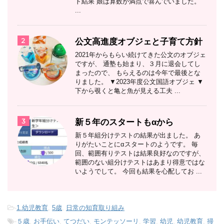
ト結果 娘は算数が満点で喜んでいました。
...
2
公文高進度オブジェと子育て方針
2021年からもらい続けてきた公文のオブジェ
ですが、 通塾も始まり、３月に退会してし
まったので、 もらえるのは今年で最後とな
りました。 ▼2023年度公文国語オブジェ ▼
下から覗くと亀と魚が見える工夫 ...
3
新５年のスタートもαから
新５年組分けテストの結果が出ました。 あ
りがたいことにαスタートのようです。 毎
回、範囲有りテストは結果良好なのですが、
範囲のない組分けテストはあまり得意ではな
いようでして。 今回も結果を心配してお ...
-
1.幼児教育
,
5歳
,
日常の知育取り組み
-
５歳
,
お手伝い
,
てつだい
,
モンテッソーリ
,
学習
,
幼児
,
幼児教育
,
掃