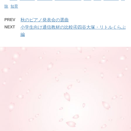
除
,
知育
PREV
秋のピアノ発表会の選曲
NEXT
小学生向け通信教材の比較④四谷大塚・リトルくらぶ
編