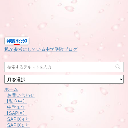
私が参考にしている中学受験ブログ
月
別
ホーム
お問い合わせ
【私立中】
中学１年
【SAPIX】
SAPIX４年
SAPIX５年