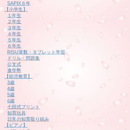
SAPIX６年
【小学生】
１年生
２年生
３年生
４年生
５年生
６年生
RISU算数・タブレット学習
ドリル・問題集
公文式
進学塾
【幼児教育】
3歳
4歳
5歳
6歳
七田式プリント
知育玩具
日常の知育取り組み
【ピアノ】