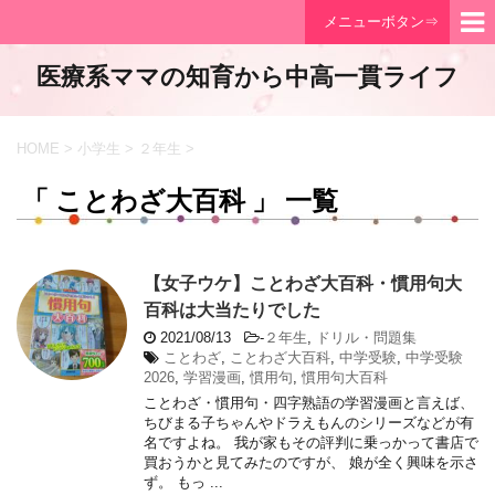
メニューボタン⇒
医療系ママの知育から中高一貫ライフ
HOME
>
小学生
>
２年生
>
「 ことわざ大百科 」 一覧
【女子ウケ】ことわざ大百科・慣用句大
百科は大当たりでした
2021/08/13
-
２年生
,
ドリル・問題集
ことわざ
,
ことわざ大百科
,
中学受験
,
中学受験
2026
,
学習漫画
,
慣用句
,
慣用句大百科
ことわざ・慣用句・四字熟語の学習漫画と言えば、
ちびまる子ちゃんやドラえもんのシリーズなどが有
名ですよね。 我が家もその評判に乗っかって書店で
買おうかと見てみたのですが、 娘が全く興味を示さ
ず。 もっ ...