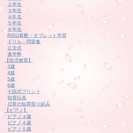
２年生
３年生
４年生
５年生
６年生
RISU算数・タブレット学習
ドリル・問題集
公文式
進学塾
【幼児教育】
3歳
4歳
5歳
6歳
七田式プリント
知育玩具
日常の知育取り組み
【ピアノ】
ピアノ３歳
ピアノ４歳
ピアノ５歳