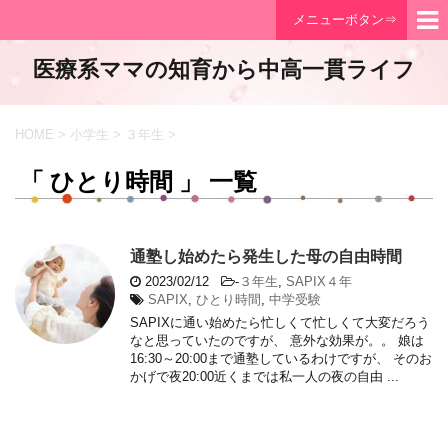
メニューボタン⇒
医療系ママの知育から中高一貫ライフ
HOME
>
小学生
>
３年生
>
「 ひとり時間 」 一覧
通塾し始めたら発生した母の自由時間
2023/02/12
-
３年生
,
SAPIX４年
SAPIX
,
ひとり時間
,
中学受験
SAPIXに通い始めたら忙しくて忙しくて大変だろう
なと思っていたのですが、 意外な効果が。。 娘は
16:30～20:00まで通塾しているわけですが、 そのお
かげで夜20:00近くまでは私一人の夜の自由 ...