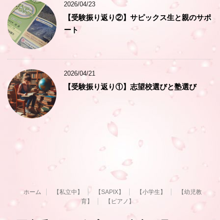
2026/04/23
【受験振り返り②】サピックス生と親のサポ
ート
2026/04/21
【受験振り返り①】志望校選びと塾選び
ホーム
【私立中】
【SAPIX】
【小学生】
【幼児教
育】
【ピアノ】