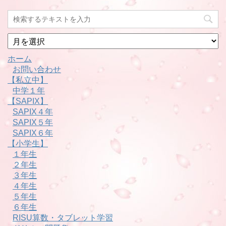
月
別
ホーム
お問い合わせ
【私立中】
中学１年
【SAPIX】
SAPIX４年
SAPIX５年
SAPIX６年
【小学生】
１年生
２年生
３年生
４年生
５年生
６年生
RISU算数・タブレット学習