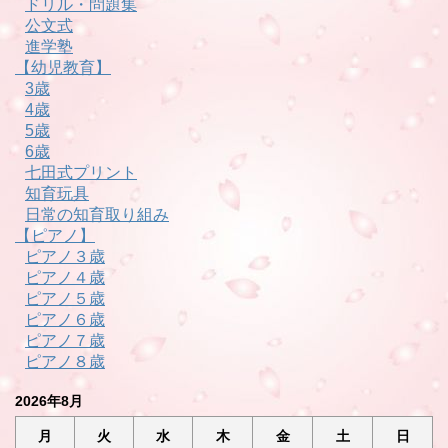
ドリル・問題集
公文式
進学塾
【幼児教育】
3歳
4歳
5歳
6歳
七田式プリント
知育玩具
日常の知育取り組み
【ピアノ】
ピアノ３歳
ピアノ４歳
ピアノ５歳
ピアノ６歳
ピアノ７歳
ピアノ８歳
2026年8月
月
火
水
木
金
土
日