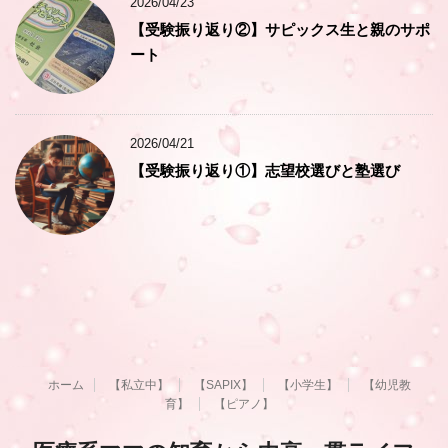
2026/04/23
【受験振り返り②】サピックス生と親のサポ
ート
2026/04/21
【受験振り返り①】志望校選びと塾選び
ホーム
【私立中】
【SAPIX】
【小学生】
【幼児教
育】
【ピアノ】