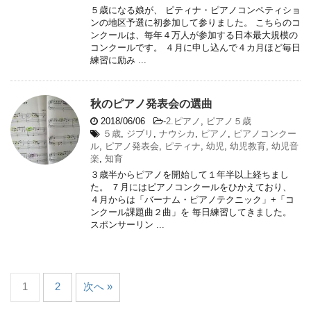
５歳になる娘が、 ピティナ・ピアノコンペティショ
ンの地区予選に初参加して参りました。 こちらのコ
ンクールは、毎年４万人が参加する日本最大規模の
コンクールです。 ４月に申し込んで４カ月ほど毎日
練習に励み ...
秋のピアノ発表会の選曲
2018/06/06
-
2.ピアノ
,
ピアノ５歳
５歳
,
ジブリ
,
ナウシカ
,
ピアノ
,
ピアノコンクー
ル
,
ピアノ発表会
,
ピティナ
,
幼児
,
幼児教育
,
幼児音
楽
,
知育
３歳半からピアノを開始して１年半以上経ちまし
た。 ７月にはピアノコンクールをひかえており、
４月からは「バーナム・ピアノテクニック」+「コ
ンクール課題曲２曲」を 毎日練習してきました。
スポンサーリン ...
1
2
次へ »