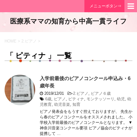
メニューボタン⇒
医療系ママの知育から中高一貫ライフ
HOME
>
2.ピアノ
>
「 ピティナ 」 一覧
入学前最後のピアノコンクール申込み・6
歳年長
2019/12/01
-
2.ピアノ
,
ピアノ６歳
6歳
,
ピアノ
,
ピティナ
,
モンテッソーリ
,
幼児
,
幼
児教育
,
幼児音楽
,
知育
ピアノ発表会をもうすぐ控えておりますが、 先生か
ら春のピアノコンクールをオススメされました。 小
学校入学前最後のピアノコンクールとなります。 ▼
神奈川音楽コンクール要項 ピアノ協会のピティナが
提携して ...