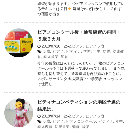
練習が始まります。 今ピアノレッスンで使用してい
るテキストは７冊
毎週それぞれから１～２曲ず
つ宿題が出さ ...
ピアノコンクール後・通常練習の再開・
５歳３カ月
2018/07/26
-
2.ピアノ
,
ピアノ５歳
５歳
,
ピアノ
,
ピティナ
,
学習
,
年中
,
幼児
,
幼児教
育
,
幼児音楽
,
知育
今年の猛暑はほんとにしんどい。。 娘のピアノコン
クールも今年は予選落ちで終わってしまい、 また気
持ちを切り替えて、通常練習を再び始めることに。
スポンサーリンク 幼児教育・中学受験 ▼レッスン
で使用し ...
ピティナコンペティションの地区予選の
結果は。
2018/07/14
-
2.ピアノ
,
ピアノ５歳
５歳
,
ピアノ
,
ピアノコンクール
,
ピティナ
,
年中
,
幼児教育
,
幼児音楽
,
知育
,
音楽