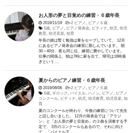
お人形の夢と目覚めの練習・６歳年長
2019/11/19
-
2.ピアノ
,
ピアノ６歳
6歳
,
ピアノ
,
ピアノ発表会
,
ピティナ
,
幼児
,
幼児
教育
,
幼児音楽
,
知育
年長の娘は暫く勉強は量をセーブしていて、 12月
にあるピアノ発表会の練習に勤しんでいます。 朝
30～40分、夜も同じ位、練習に費やしています。
仕事の関係上、朝は7時に家を出て、帰宅は18時過
ぎという ...
夏からのピアノ練習・６歳年長
2019/08/06
-
2.ピアノ
,
ピアノ６歳
6歳
,
ギロック
,
バイエル
,
ハノン
,
ピアノ
,
ピアノ
コンクール
,
ピティナ
,
幼児
,
幼児教育
,
幼児音楽
,
知
育
夏のコンクールが終わり、今後の練習について先生
と話し合いました。 12月の発表会では「アラジ
ン」と「お人形の夢と目覚め」の２曲を演奏する予
定で、 3月のコンクールもあるので、それに向け
て、「バイエル下 ...