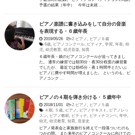
予選の結果（年中） 今年は未就 ...
ピアノ楽譜に書き込みをして自分の音楽
を表現する・６歳年長
2019/05/26
-
2.ピアノ
,
ピアノ６歳
6歳
,
ピアノコンクール
,
ピティナ
,
学習
,
年長
,
幼
児
,
幼児教育
,
幼児音楽
,
知育
６歳年長・娘のピアノコンクールが迫ってきまし
た。 通常の練習では朝30分・夜30分程度の練習量
でしたが、 最近では朝45分・夜１時間半とだいぶ
ピアノに費やす時間が増えました。 というのも、ピ
アノコンク ...
ピアノの４期を弾き分ける・５歳年中
2018/11/01
-
2.ピアノ
,
ピアノ５歳
４期
,
５歳
,
ピアノ
,
ピアノテキスト
,
ピアノレッ
スン
,
ピアノ教材
,
ピティナ
,
ピティナコンペ
,
年中
,
幼児
,
幼児教育
,
知育
,
音楽史
ピアノ発表会と家族旅行を終えて一段落ついたのも
つかの間。 また来年のピアノコンクールに向けての