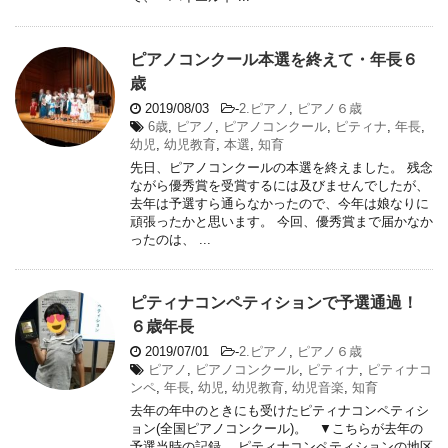
ピアノコンクール本選を終えて・年長６
歳
2019/08/03
-
2.ピアノ
,
ピアノ６歳
6歳
,
ピアノ
,
ピアノコンクール
,
ピティナ
,
年長
,
幼児
,
幼児教育
,
本選
,
知育
先日、ピアノコンクールの本選を終えました。 残念
ながら優秀賞を受賞するには及びませんでしたが、
去年は予選すら通らなかったので、今年は娘なりに
頑張ったかと思います。 今回、優秀賞まで届かなか
ったのは、 ...
ピティナコンペティションで予選通過！
６歳年長
2019/07/01
-
2.ピアノ
,
ピアノ６歳
ピアノ
,
ピアノコンクール
,
ピティナ
,
ピティナコ
ンペ
,
年長
,
幼児
,
幼児教育
,
幼児音楽
,
知育
去年の年中のときにも受けたピティナコンペティシ
ョン(全国ピアノコンクール)。 ▼こちらが去年の
予選当時の記録。 ピティナコンペティションの地区