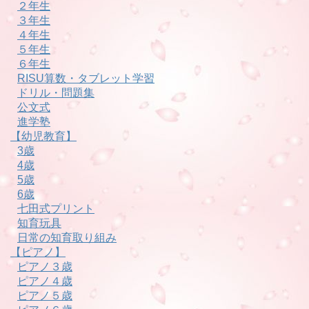
２年生
３年生
４年生
５年生
６年生
RISU算数・タブレット学習
ドリル・問題集
公文式
進学塾
【幼児教育】
3歳
4歳
5歳
6歳
七田式プリント
知育玩具
日常の知育取り組み
【ピアノ】
ピアノ３歳
ピアノ４歳
ピアノ５歳