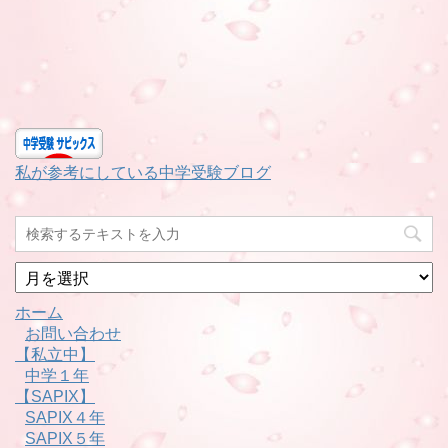
私が参考にしている中学受験ブログ
月
別
ホーム
お問い合わせ
【私立中】
中学１年
【SAPIX】
SAPIX４年
SAPIX５年