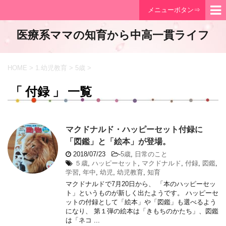
メニューボタン⇒
医療系ママの知育から中高一貫ライフ
HOME
>
1.幼児教育
>
5歳
>
「 付録 」 一覧
マクドナルド・ハッピーセット付録に
「図鑑」と「絵本」が登場。
2018/07/23
-
5歳
,
日常のこと
５歳
,
ハッピーセット
,
マクドナルド
,
付録
,
図鑑
,
学習
,
年中
,
幼児
,
幼児教育
,
知育
マクドナルドで7月20日から、 「本のハッピーセッ
ト」というものが新しく出たようです。 ハッピーセ
ットの付録として「絵本」や「図鑑」も選べるよう
になり、 第１弾の絵本は「きもちのかたち」、図鑑
は「ネコ ...