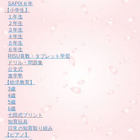
SAPIX６年
【小学生】
１年生
２年生
３年生
４年生
５年生
６年生
RISU算数・タブレット学習
ドリル・問題集
公文式
進学塾
【幼児教育】
3歳
4歳
5歳
6歳
七田式プリント
知育玩具
日常の知育取り組み
【ピアノ】