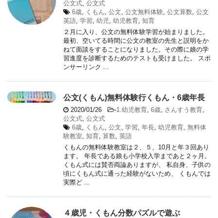
公文式
,
公文式
6歳
,
くもん
,
公文
,
公文無料体験
,
公文算数
,
公文
英語
,
学習
,
幼児
,
幼児教育
,
知育
２月に入り、公文の無料体験学習が始まりました。
最初、空いてる時間に公文の教室の先生と説明をか
ねて面談をすることになりました。その際に娘の学
習進度を診断するためのテストも受けました。 スポ
ンサーリンク ...
公文(くもん)無料体験行くもん・6歳年長
2020/01/26
-
1.幼児教育
,
6歳
,
さんすう教育
,
公文式
,
公文式
6歳
,
くもん
,
公文
,
学習
,
年長
,
幼児教育
,
無料体
験教室
,
知育
,
算数
,
英語
くもんの無料体験教室は２、５、10月と年３回あり
ます。 年長である娘も小学校入学まであと２ヶ月。
くもん式には賛否両論ありますが、 私自身、子供の
頃にくもん式に通った経験がないため、 くもんでは
実際ど ...
４歳児・くもん分数パズルで遊ぶ