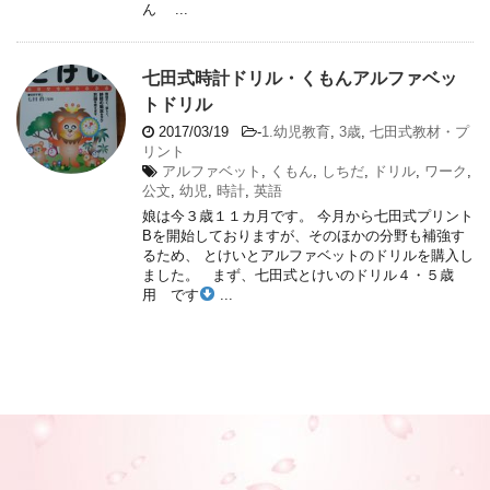
ん ...
七田式時計ドリル・くもんアルファベッ
トドリル
2017/03/19
-
1.幼児教育
,
3歳
,
七田式教材・プ
リント
アルファベット
,
くもん
,
しちだ
,
ドリル
,
ワーク
,
公文
,
幼児
,
時計
,
英語
娘は今３歳１１カ月です。 今月から七田式プリント
Bを開始しておりますが、そのほかの分野も補強す
るため、 とけいとアルファベットのドリルを購入し
ました。 まず、七田式とけいのドリル４・５歳
用 です
...