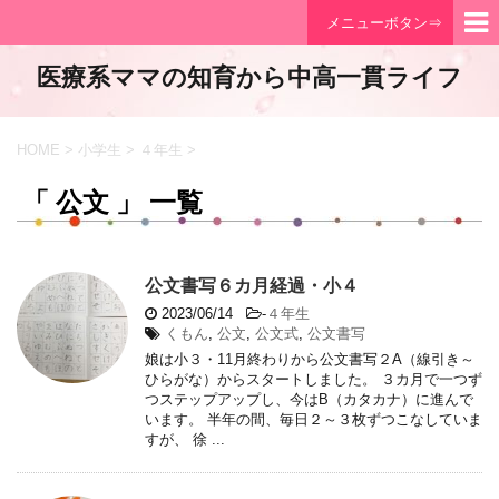
メニューボタン⇒
医療系ママの知育から中高一貫ライフ
HOME
>
小学生
>
４年生
>
「 公文 」 一覧
公文書写６カ月経過・小４
2023/06/14
-
４年生
くもん
,
公文
,
公文式
,
公文書写
娘は小３・11月終わりから公文書写２A（線引き～
ひらがな）からスタートしました。 ３カ月で一つず
つステップアップし、今はB（カタカナ）に進んで
います。 半年の間、毎日２～３枚ずつこなしていま
すが、 徐 ...