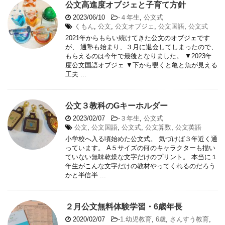
公文高進度オブジェと子育て方針
2023/06/10
-
４年生
,
公文式
くもん
,
公文
,
公文オブジェ
,
公文国語
,
公文式
2021年からもらい続けてきた公文のオブジェです
が、 通塾も始まり、３月に退会してしまったので、
もらえるのは今年で最後となりました。 ▼2023年
度公文国語オブジェ ▼下から覗くと亀と魚が見える
工夫 ...
公文３教科のGキーホルダー
2023/02/07
-
３年生
,
公文式
公文
,
公文国語
,
公文式
,
公文算数
,
公文英語
小学校へ入る頃始めた公文式。 気づけば３年近く通
っています。 A５サイズの何のキャラクターも描い
ていない無味乾燥な文字だけのプリント。 本当に１
年生がこんな文字だけの教材やってくれるのだろう
かと半信半 ...
２月公文無料体験学習・6歳年長
2020/02/07
-
1.幼児教育
,
6歳
,
さんすう教育
,