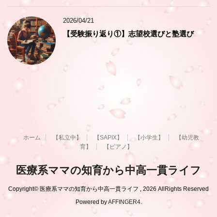
2026/04/21
【受験振り返り①】志望校選びと塾選び
ホーム
【私立中】
【SAPIX】
【小学生】
【幼児教
育】
【ピアノ】
医療系ママの知育から中高一貫ライフ
Copyright© 医療系ママの知育から中高一貫ライフ , 2026 AllRights Reserved
Powered by
AFFINGER4
.