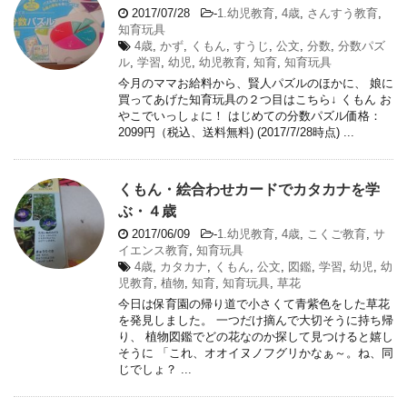
2017/07/28
-
1.幼児教育
,
4歳
,
さんすう教育
,
知育玩具
4歳
,
かず
,
くもん
,
すうじ
,
公文
,
分数
,
分数パズ
ル
,
学習
,
幼児
,
幼児教育
,
知育
,
知育玩具
今月のママお給料から、賢人パズルのほかに、 娘に
買ってあげた知育玩具の２つ目はこちら↓ くもん お
やこでいっしょに！ はじめての分数パズル価格：
2099円（税込、送料無料) (2017/7/28時点) ...
くもん・絵合わせカードでカタカナを学
ぶ・４歳
2017/06/09
-
1.幼児教育
,
4歳
,
こくご教育
,
サ
イエンス教育
,
知育玩具
4歳
,
カタカナ
,
くもん
,
公文
,
図鑑
,
学習
,
幼児
,
幼
児教育
,
植物
,
知育
,
知育玩具
,
草花
今日は保育園の帰り道で小さくて青紫色をした草花
を発見しました。 一つだけ摘んで大切そうに持ち帰
り、 植物図鑑でどの花なのか探して見つけると嬉し
そうに 「これ、オオイヌノフグリかなぁ～。ね、同
じでしょ？ ...