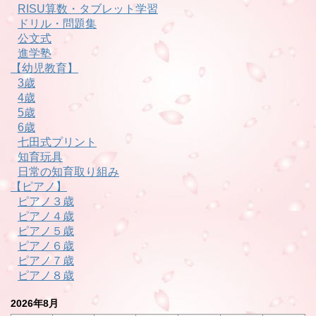
RISU算数・タブレット学習
ドリル・問題集
公文式
進学塾
【幼児教育】
3歳
4歳
5歳
6歳
七田式プリント
知育玩具
日常の知育取り組み
【ピアノ】
ピアノ３歳
ピアノ４歳
ピアノ５歳
ピアノ６歳
ピアノ７歳
ピアノ８歳
2026年8月