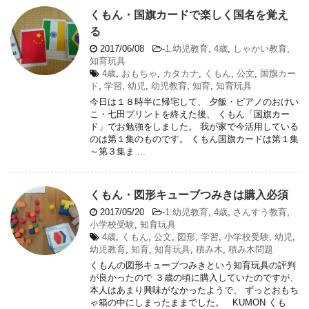
くもん・国旗カードで楽しく国名を覚え
る
2017/06/08
-
1.幼児教育
,
4歳
,
しゃかい教育
,
知育玩具
4歳
,
おもちゃ
,
カタカナ
,
くもん
,
公文
,
国旗カー
ド
,
学習
,
幼児
,
幼児教育
,
知育
,
知育玩具
今日は１８時半に帰宅して、 夕飯・ピアノのおけい
こ・七田プリントを終えた後、 くもん「国旗カー
ド」でお勉強をしました。 我が家で今活用している
のは第１集のものです。 くもん国旗カードは第１集
～第３集ま ...
くもん・図形キューブつみきは購入必須
2017/05/20
-
1.幼児教育
,
4歳
,
さんすう教育
,
小学校受験
,
知育玩具
4歳
,
くもん
,
公文
,
図形
,
学習
,
小学校受験
,
幼児
,
幼児教育
,
知育
,
知育玩具
,
積み木
,
積み木問題
くもんの図形キューブつみきという知育玩具の評判
が良かったので ３歳の頃に購入していたのですが、
本人はあまり興味がなかったようで、 ずっとおもち
ゃ箱の中にしまったままでした。 KUMON くも