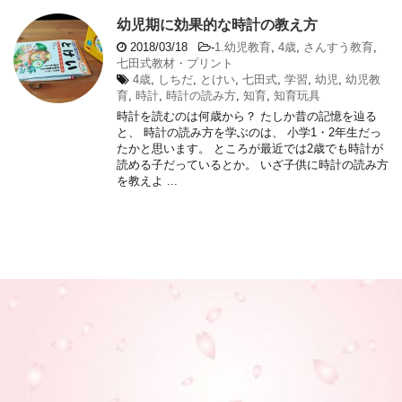
幼児期に効果的な時計の教え方
2018/03/18
-
1.幼児教育
,
4歳
,
さんすう教育
,
七田式教材・プリント
4歳
,
しちだ
,
とけい
,
七田式
,
学習
,
幼児
,
幼児教
育
,
時計
,
時計の読み方
,
知育
,
知育玩具
時計を読むのは何歳から？ たしか昔の記憶を辿る
と、 時計の読み方を学ぶのは、 小学1・2年生だっ
たかと思います。 ところが最近では2歳でも時計が
読める子だっているとか。 いざ子供に時計の読み方
を教えよ ...