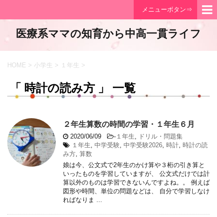
メニューボタン⇒
医療系ママの知育から中高一貫ライフ
HOME
>
小学生
>
１年生
>
「 時計の読み方 」 一覧
２年生算数の時間の学習・１年生６月
2020/06/09
-
１年生
,
ドリル・問題集
１年生
,
中学受験
,
中学受験2026
,
時計
,
時計の読
み方
,
算数
娘は今、公文式で2年生のかけ算や３桁の引き算と
いったものを学習していますが、 公文式だけでは計
算以外のものは学習できないんですよね。。 例えば
図形や時間、単位の問題などは、 自分で学習しなけ
ればなりま ...