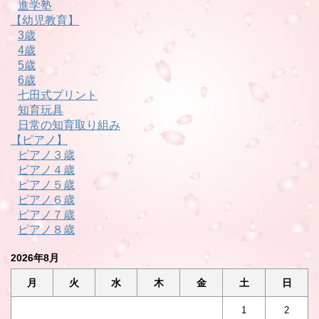
進学塾
【幼児教育】
3歳
4歳
5歳
6歳
七田式プリント
知育玩具
日常の知育取り組み
【ピアノ】
ピアノ３歳
ピアノ４歳
ピアノ５歳
ピアノ６歳
ピアノ７歳
ピアノ８歳
2026年8月
月
火
水
木
金
土
日
1
2