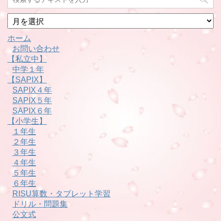
月
別
ホーム
お問い合わせ
【私立中】
中学１年
【SAPIX】
SAPIX４年
SAPIX５年
SAPIX６年
【小学生】
１年生
２年生
３年生
４年生
５年生
６年生
RISU算数・タブレット学習
ドリル・問題集
公文式