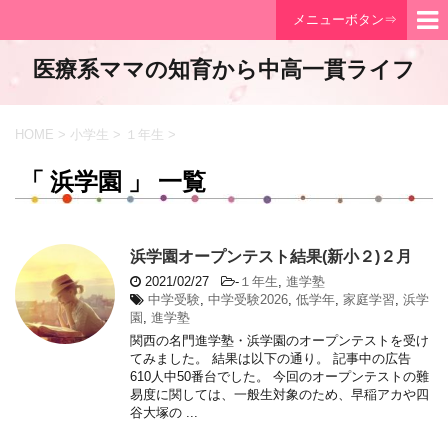
メニューボタン⇒
医療系ママの知育から中高一貫ライフ
HOME
>
小学生
>
１年生
>
「 浜学園 」 一覧
浜学園オープンテスト結果(新小２)２月
2021/02/27
-
１年生
,
進学塾
中学受験
,
中学受験2026
,
低学年
,
家庭学習
,
浜学
園
,
進学塾
関西の名門進学塾・浜学園のオープンテストを受け
てみました。 結果は以下の通り。 記事中の広告
610人中50番台でした。 今回のオープンテストの難
易度に関しては、一般生対象のため、早稲アカや四
谷大塚の ...