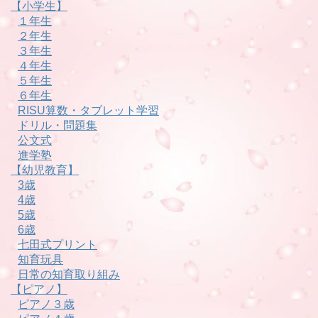
【小学生】
１年生
２年生
３年生
４年生
５年生
６年生
RISU算数・タブレット学習
ドリル・問題集
公文式
進学塾
【幼児教育】
3歳
4歳
5歳
6歳
七田式プリント
知育玩具
日常の知育取り組み
【ピアノ】
ピアノ３歳