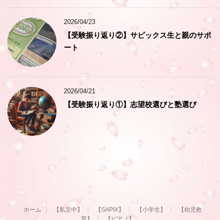
2026/04/23
【受験振り返り②】サピックス生と親のサポ
ート
2026/04/21
【受験振り返り①】志望校選びと塾選び
ホーム
【私立中】
【SAPIX】
【小学生】
【幼児教
育】
【ピアノ】