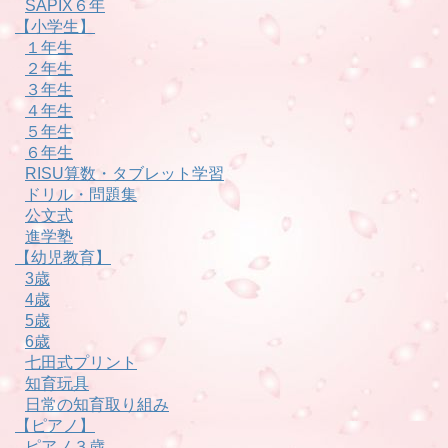
SAPIX６年
【小学生】
１年生
２年生
３年生
４年生
５年生
６年生
RISU算数・タブレット学習
ドリル・問題集
公文式
進学塾
【幼児教育】
3歳
4歳
5歳
6歳
七田式プリント
知育玩具
日常の知育取り組み
【ピアノ】
ピアノ３歳