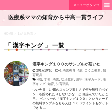
メニューボタン⇒
医療系ママの知育から中高一貫ライフ
HOME
>
1.幼児教育
>
「 漢字キング 」 一覧
漢字キング１００のサンプルが届いた
2017/10/10
-
1.幼児教育
,
4歳
,
こくご教育
,
知
育玩具
4歳
,
学習
,
幼児
,
幼児教育
,
漢字
,
漢字カード
,
漢
字キング
,
知育
,
知育玩具
つい先日、LINEのスタンプ欲しさで何か無料でポイ
ントを貯めれたりしないかなーと 目論んでいたとこ
ろ、 ベネッセの「漢字キング１００」というカード
の無料サンプルをもらえば １００ポイントもゲット
できる ...