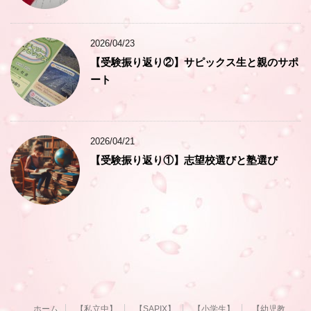
2026/04/23
【受験振り返り②】サピックス生と親のサポ
ート
2026/04/21
【受験振り返り①】志望校選びと塾選び
ホーム
【私立中】
【SAPIX】
【小学生】
【幼児教