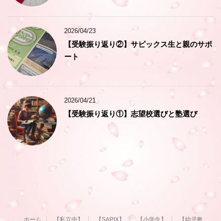
2026/04/23
【受験振り返り②】サピックス生と親のサポ
ート
2026/04/21
【受験振り返り①】志望校選びと塾選び
ホーム
【私立中】
【SAPIX】
【小学生】
【幼児教