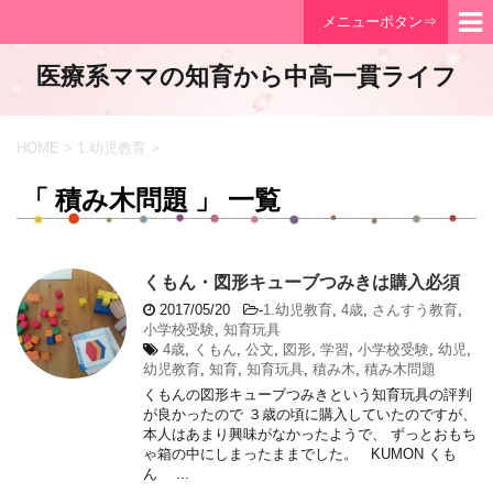
メニューボタン⇒
医療系ママの知育から中高一貫ライフ
HOME
>
1.幼児教育
>
「 積み木問題 」 一覧
くもん・図形キューブつみきは購入必須
2017/05/20
-
1.幼児教育
,
4歳
,
さんすう教育
,
小学校受験
,
知育玩具
4歳
,
くもん
,
公文
,
図形
,
学習
,
小学校受験
,
幼児
,
幼児教育
,
知育
,
知育玩具
,
積み木
,
積み木問題
くもんの図形キューブつみきという知育玩具の評判
が良かったので ３歳の頃に購入していたのですが、
本人はあまり興味がなかったようで、 ずっとおもち
ゃ箱の中にしまったままでした。 KUMON くも
ん ...