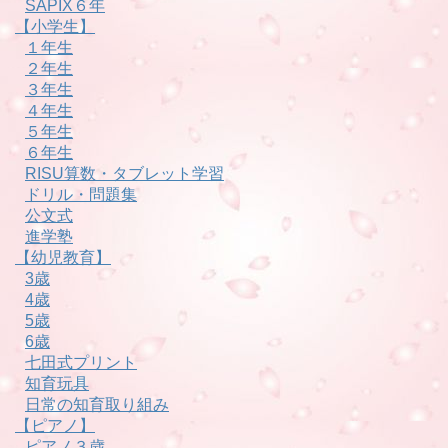
SAPIX６年
【小学生】
１年生
２年生
３年生
４年生
５年生
６年生
RISU算数・タブレット学習
ドリル・問題集
公文式
進学塾
【幼児教育】
3歳
4歳
5歳
6歳
七田式プリント
知育玩具
日常の知育取り組み
【ピアノ】
ピアノ３歳