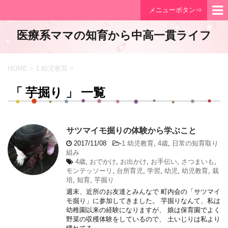
メニューボタン⇒
医療系ママの知育から中高一貫ライフ
HOME
>
1.幼児教育
>
「 芋掘り 」 一覧
サツマイモ掘りの体験から学ぶこと
2017/11/08
-
1.幼児教育
,
4歳
,
日常の知育取り
組み
4歳
,
おでかけ
,
お出かけ
,
お手伝い
,
さつまいも
,
モンテッソーリ
,
台所育児
,
学習
,
幼児
,
幼児教育
,
栽
培
,
知育
,
芋掘り
週末、近所のお友達とみんなで 町内会の「サツマイ
モ掘り」に参加してきました。 芋掘りなんて、私は
幼稚園以来の経験になりますが、 娘は保育園でよく
野菜の収穫体験をしているので、 土いじりは私より