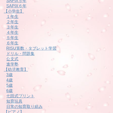
SAPIX５年
SAPIX６年
【小学生】
１年生
２年生
３年生
４年生
５年生
６年生
RISU算数・タブレット学習
ドリル・問題集
公文式
進学塾
【幼児教育】
3歳
4歳
5歳
6歳
七田式プリント
知育玩具
日常の知育取り組み
【ピアノ】