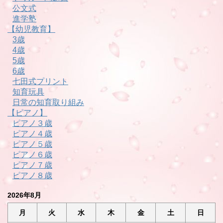
公文式
進学塾
【幼児教育】
3歳
4歳
5歳
6歳
七田式プリント
知育玩具
日常の知育取り組み
【ピアノ】
ピアノ３歳
ピアノ４歳
ピアノ５歳
ピアノ６歳
ピアノ７歳
ピアノ８歳
2026年8月
月
火
水
木
金
土
日