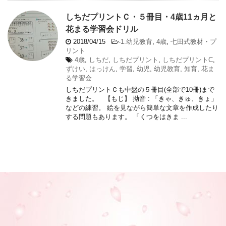
しちだプリントＣ・５冊目・4歳11ヵ月と
花まる学習会ドリル
2018/04/15
-
1.幼児教育
,
4歳
,
七田式教材・プ
リント
4歳
,
しちだ
,
しちだプリント
,
しちだプリントC
,
ずけい
,
はっけん
,
学習
,
幼児
,
幼児教育
,
知育
,
花ま
る学習会
しちだプリントＣも中盤の５冊目(全部で10冊)まで
きました。 【もじ】 拗音 : 「きゃ、きゅ、きょ」
などの練習。 絵を見ながら簡単な文章を作成したり
する問題もあります。 「くつをはきま ...