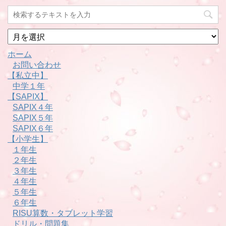
月
別
ホーム
お問い合わせ
【私立中】
中学１年
【SAPIX】
SAPIX４年
SAPIX５年
SAPIX６年
【小学生】
１年生
２年生
３年生
４年生
５年生
６年生
RISU算数・タブレット学習
ドリル・問題集