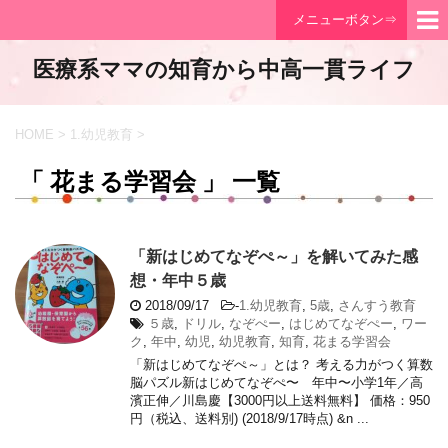
メニューボタン⇒
医療系ママの知育から中高一貫ライフ
HOME
>
1.幼児教育
>
「 花まる学習会 」 一覧
「新はじめてなぞぺ～」を解いてみた感
想・年中５歳
2018/09/17
-
1.幼児教育
,
5歳
,
さんすう教育
５歳
,
ドリル
,
なぞぺー
,
はじめてなぞぺー
,
ワー
ク
,
年中
,
幼児
,
幼児教育
,
知育
,
花まる学習会
「新はじめてなぞぺ～」とは？ 考える力がつく算数
脳パズル新はじめてなぞぺ〜 年中〜小学1年／高
濱正伸／川島慶【3000円以上送料無料】 価格：950
円（税込、送料別) (2018/9/17時点) &n ...