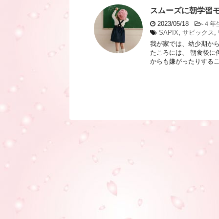
スムーズに朝学習
2023/05/18
-
４年
SAPIX
,
サピックス
,
我が家では、幼少期から
たころには、 朝食後に
からも嫌がったりすること