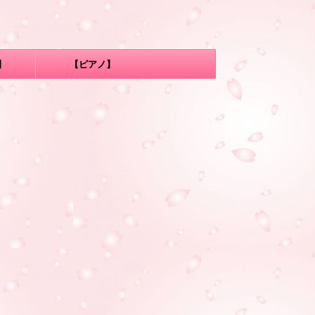
】
【ピアノ】