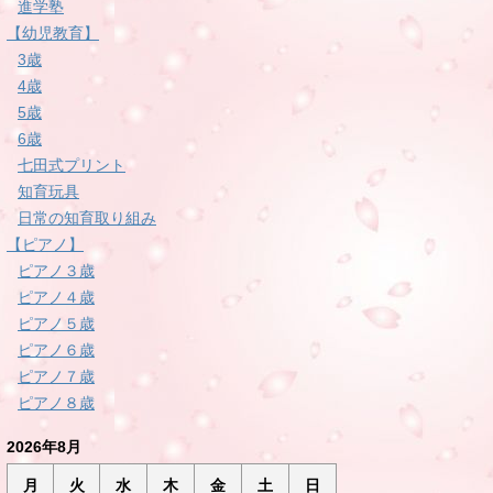
進学塾
【幼児教育】
3歳
4歳
5歳
6歳
七田式プリント
知育玩具
日常の知育取り組み
【ピアノ】
ピアノ３歳
ピアノ４歳
ピアノ５歳
ピアノ６歳
ピアノ７歳
ピアノ８歳
2026年8月
月
火
水
木
金
土
日