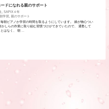
モードになれる親のサポート
生
,
SAPIX４年
朝学習
,
親のサポート
毎朝ピアノか学習の時間を取るようにしています。 娘が物心つい
何かしらの作業に取り組む習慣づけができていたので、 通塾して
はなく、 朝 ...