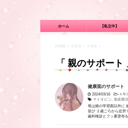
ホーム
【私立中】
HOME
>
小学生
>
４年生
>
「 親のサポート 
健康面のサポート
2024/03/16
-
４年
マイオピン
,
免疫療
母は娘の学習面以外に 
並び ２歳ごろから近所
歯科検診とフッ素塗布をし