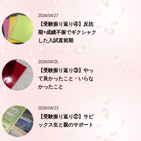
2026/04/27
【受験振り返り④】反抗
期×成績不振でギクシャク
した入試直前期
2026/04/25
【受験振り返り③】やっ
て良かったこと・いらな
かったこと
2026/04/23
【受験振り返り②】サピ
ックス生と親のサポート