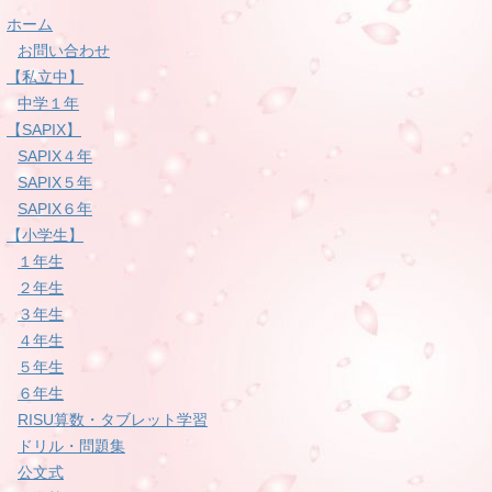
ホーム
お問い合わせ
【私立中】
中学１年
【SAPIX】
SAPIX４年
SAPIX５年
SAPIX６年
【小学生】
１年生
２年生
３年生
４年生
５年生
６年生
RISU算数・タブレット学習
ドリル・問題集
公文式