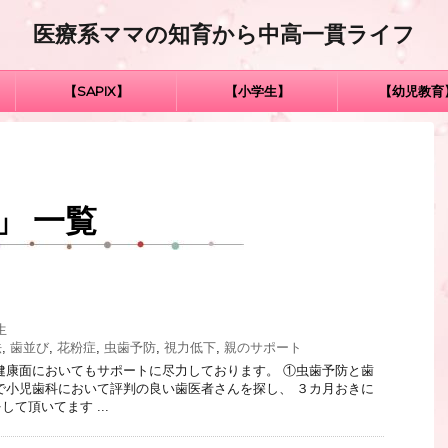
医療系ママの知育から中高一貫ライフ
【SAPIX】
【小学生】
【幼児教育
」 一覧
生
法
,
歯並び
,
花粉症
,
虫歯予防
,
視力低下
,
親のサポート
健康面においてもサポートに尽力しております。 ①虫歯予防と歯
で小児歯科において評判の良い歯医者さんを探し、 ３カ月おきに
て頂いてます ...