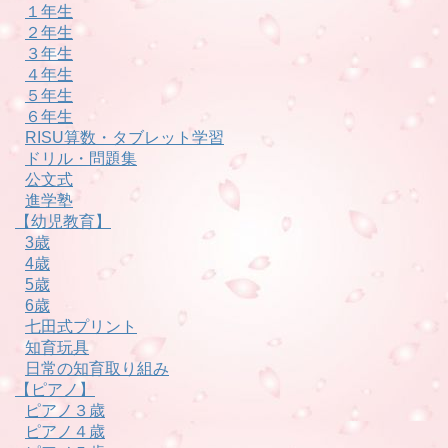
１年生
２年生
３年生
４年生
５年生
６年生
RISU算数・タブレット学習
ドリル・問題集
公文式
進学塾
【幼児教育】
3歳
4歳
5歳
6歳
七田式プリント
知育玩具
日常の知育取り組み
【ピアノ】
ピアノ３歳
ピアノ４歳