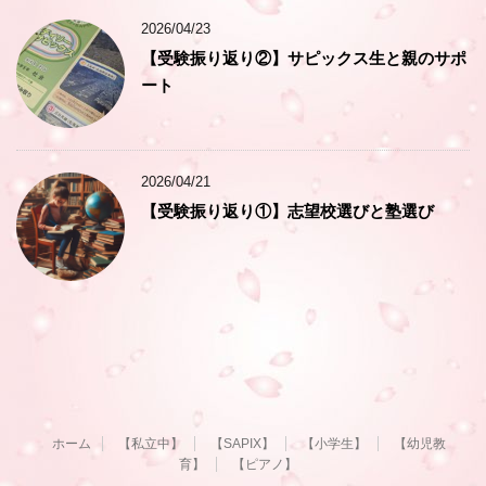
2026/04/23
【受験振り返り②】サピックス生と親のサポ
ート
2026/04/21
【受験振り返り①】志望校選びと塾選び
ホーム
【私立中】
【SAPIX】
【小学生】
【幼児教
育】
【ピアノ】