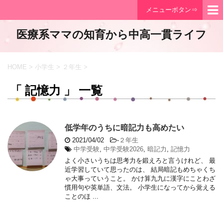
メニューボタン⇒
医療系ママの知育から中高一貫ライフ
HOME
>
小学生
>
２年生
>
「 記憶力 」 一覧
低学年のうちに暗記力も高めたい
2021/04/02
-
２年生
中学受験
,
中学受験2026
,
暗記力
,
記憶力
よく小さいうちは思考力を鍛えろと言うけれど、 最
近学習していて思ったのは、 結局暗記もめちゃくち
ゃ大事っていうこと。 かけ算九九に漢字にことわざ
慣用句や英単語、文法。 小学生になってから覚える
ことのほ ...