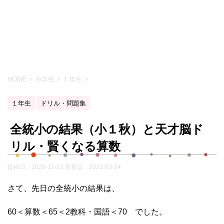
HOME
>
小学生
>
１年生
>
１年生
ドリル・問題集
全統小の結果（小１秋）と天才脳ド
リル・賢くなる算数
投稿日：2020-11-22 更新日：
2021-03-14
さて、先日の全統小の結果は、
60＜算数＜65＜2教科・国語＜70 でした。