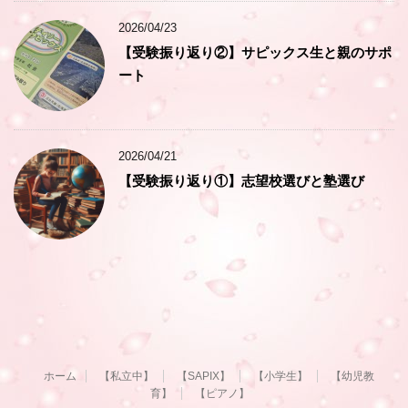
2026/04/23
【受験振り返り②】サピックス生と親のサポ
ート
2026/04/21
【受験振り返り①】志望校選びと塾選び
ホーム
【私立中】
【SAPIX】
【小学生】
【幼児教
育】
【ピアノ】