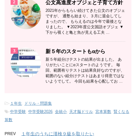
2
公文高進度オブジェと子育て方針
2021年からもらい続けてきた公文のオブジェ
ですが、 通塾も始まり、３月に退会してし
まったので、 もらえるのは今年で最後とな
りました。 ▼2023年度公文国語オブジェ ▼
下から覗くと亀と魚が見える工夫 ...
3
新５年のスタートもαから
新５年組分けテストの結果が出ました。 あ
りがたいことにαスタートのようです。 毎
回、範囲有りテストは結果良好なのですが、
範囲のない組分けテストはあまり得意ではな
いようでして。 今回も結果を心配してお ...
-
１年生
,
ドリル・問題集
-
中学受験
,
中学受験2026
,
全統小
,
天才脳ドリル
,
宮本算数
,
賢くなる
算数
PREV
１年生のうちに漢検９級を取りたい