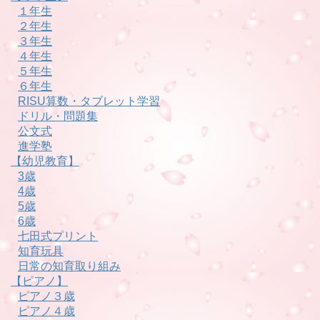
１年生
２年生
３年生
４年生
５年生
６年生
RISU算数・タブレット学習
ドリル・問題集
公文式
進学塾
【幼児教育】
3歳
4歳
5歳
6歳
七田式プリント
知育玩具
日常の知育取り組み
【ピアノ】
ピアノ３歳
ピアノ４歳