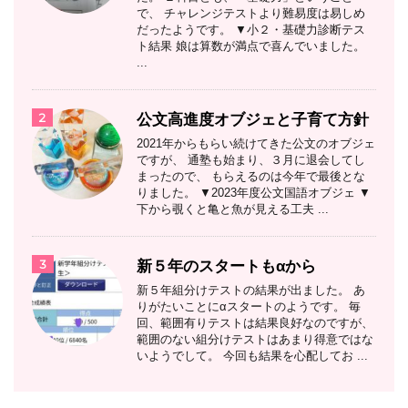
で、 チャレンジテストより難易度は易しめ
だったようです。 ▼小２・基礎力診断テス
ト結果 娘は算数が満点で喜んでいました。
...
2
公文高進度オブジェと子育て方針
2021年からもらい続けてきた公文のオブジェ
ですが、 通塾も始まり、３月に退会してし
まったので、 もらえるのは今年で最後とな
りました。 ▼2023年度公文国語オブジェ ▼
下から覗くと亀と魚が見える工夫 ...
3
新５年のスタートもαから
新５年組分けテストの結果が出ました。 あ
りがたいことにαスタートのようです。 毎
回、範囲有りテストは結果良好なのですが、
範囲のない組分けテストはあまり得意ではな
いようでして。 今回も結果を心配してお ...