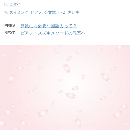
-
２年生
-
スイミング
,
ピアノ
,
公文式
,
小２
,
習い事
PREV
算数にも必要な国語力って？
NEXT
ピアノ・スズキメソードの教室へ