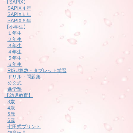
【SAPIX】
SAPIX４年
SAPIX５年
SAPIX６年
【小学生】
１年生
２年生
３年生
４年生
５年生
６年生
RISU算数・タブレット学習
ドリル・問題集
公文式
進学塾
【幼児教育】
3歳
4歳
5歳
6歳
七田式プリント
知育玩具