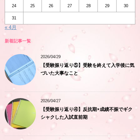
24
25
26
27
28
29
30
31
« 4月
新着記事一覧
2026/04/29
【受験振り返り⑤】受験を終えて入学後に気
づいた大事なこと
2026/04/27
【受験振り返り④】反抗期×成績不振でギク
シャクした入試直前期