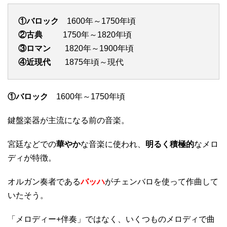
①バロック
1600年～1750年頃
②古典
1750年～1820年頃
③ロマン
1820年～1900年頃
④近現代
1875年頃～現代
①バロック
1600年～1750年頃
鍵盤楽器が主流になる前の音楽。
宮廷などでの
華やか
な音楽に使われ、
明るく積極的
なメロ
ディが特徴。
オルガン奏者である
バッハ
がチェンバロを使って作曲して
いたそう。
「メロディー+伴奏」ではなく、いくつものメロディで曲