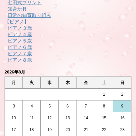
七田式プリント
知育玩具
日常の知育取り組み
【ピアノ】
ピアノ３歳
ピアノ４歳
ピアノ５歳
ピアノ６歳
ピアノ７歳
ピアノ８歳
2026年8月
月
火
水
木
金
土
日
1
2
3
4
5
6
7
8
9
10
11
12
13
14
15
16
17
18
19
20
21
22
23