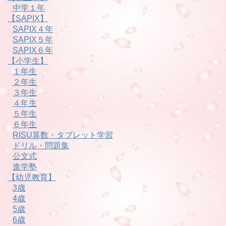
中学１年
【SAPIX】
SAPIX４年
SAPIX５年
SAPIX６年
【小学生】
１年生
２年生
３年生
４年生
５年生
６年生
RISU算数・タブレット学習
ドリル・問題集
公文式
進学塾
【幼児教育】
3歳
4歳
5歳
6歳