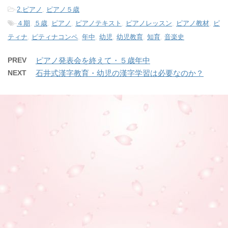
-
2.ピアノ
,
ピアノ５歳
-
４期
,
５歳
,
ピアノ
,
ピアノテキスト
,
ピアノレッスン
,
ピアノ教材
,
ピ
ティナ
,
ピティナコンペ
,
年中
,
幼児
,
幼児教育
,
知育
,
音楽史
PREV
ピアノ発表会を終えて・５歳年中
NEXT
石井式漢字教育・幼児の漢字学習は必要なのか？