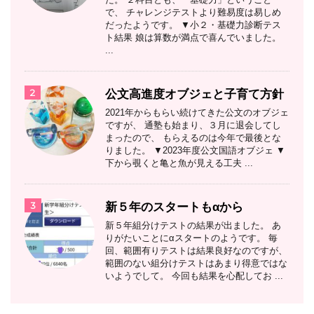
で、 チャレンジテストより難易度は易しめ
だったようです。 ▼小２・基礎力診断テス
ト結果 娘は算数が満点で喜んでいました。
...
2
公文高進度オブジェと子育て方針
2021年からもらい続けてきた公文のオブジェ
ですが、 通塾も始まり、３月に退会してし
まったので、 もらえるのは今年で最後とな
りました。 ▼2023年度公文国語オブジェ ▼
下から覗くと亀と魚が見える工夫 ...
3
新５年のスタートもαから
新５年組分けテストの結果が出ました。 あ
りがたいことにαスタートのようです。 毎
回、範囲有りテストは結果良好なのですが、
範囲のない組分けテストはあまり得意ではな
いようでして。 今回も結果を心配してお ...