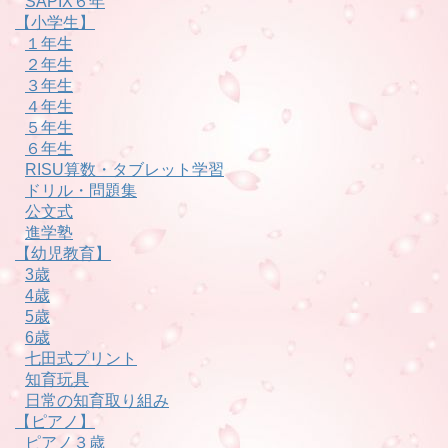
SAPIX６年
【小学生】
１年生
２年生
３年生
４年生
５年生
６年生
RISU算数・タブレット学習
ドリル・問題集
公文式
進学塾
【幼児教育】
3歳
4歳
5歳
6歳
七田式プリント
知育玩具
日常の知育取り組み
【ピアノ】
ピアノ３歳