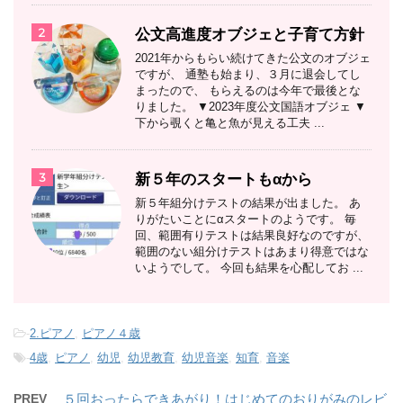
2
公文高進度オブジェと子育て方針
2021年からもらい続けてきた公文のオブジェ
ですが、 通塾も始まり、３月に退会してし
まったので、 もらえるのは今年で最後とな
りました。 ▼2023年度公文国語オブジェ ▼
下から覗くと亀と魚が見える工夫 ...
3
新５年のスタートもαから
新５年組分けテストの結果が出ました。 あ
りがたいことにαスタートのようです。 毎
回、範囲有りテストは結果良好なのですが、
範囲のない組分けテストはあまり得意ではな
いようでして。 今回も結果を心配してお ...
-
2.ピアノ
,
ピアノ４歳
-
4歳
,
ピアノ
,
幼児
,
幼児教育
,
幼児音楽
,
知育
,
音楽
PREV
５回おったらできあがり！はじめてのおりがみのレビ