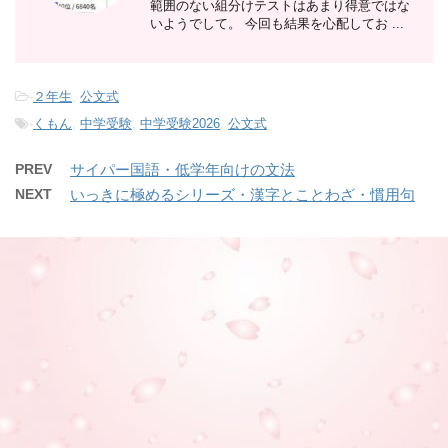
範囲のない組分けテストはあまり得意ではな
いようでして。 今回も結果を心配してお ...
-
２年生
,
公文式
-
くもん
,
中学受験
,
中学受験2026
,
公文式
PREV
サイパー国語・低学年向けの文法
NEXT
いっきに極めるシリーズ・漢字とことわざ・慣用句