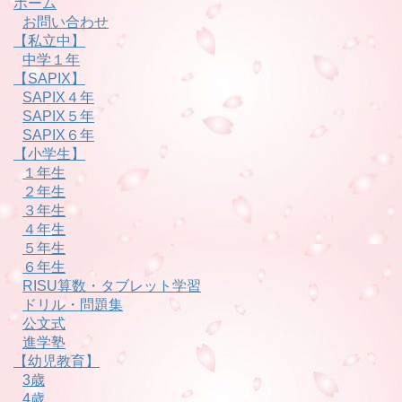
ホーム
お問い合わせ
【私立中】
中学１年
【SAPIX】
SAPIX４年
SAPIX５年
SAPIX６年
【小学生】
１年生
２年生
３年生
４年生
５年生
６年生
RISU算数・タブレット学習
ドリル・問題集
公文式
進学塾
【幼児教育】
3歳
4歳