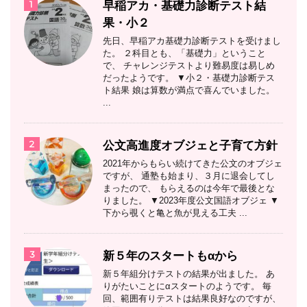
1
早稲アカ・基礎力診断テスト結
果・小２
先日、早稲アカ基礎力診断テストを受けまし
た。 ２科目とも、「基礎力」ということ
で、 チャレンジテストより難易度は易しめ
だったようです。 ▼小２・基礎力診断テス
ト結果 娘は算数が満点で喜んでいました。
...
2
公文高進度オブジェと子育て方針
2021年からもらい続けてきた公文のオブジェ
ですが、 通塾も始まり、３月に退会してし
まったので、 もらえるのは今年で最後とな
りました。 ▼2023年度公文国語オブジェ ▼
下から覗くと亀と魚が見える工夫 ...
3
新５年のスタートもαから
新５年組分けテストの結果が出ました。 あ
りがたいことにαスタートのようです。 毎
回、範囲有りテストは結果良好なのですが、