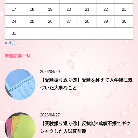
17
18
19
20
21
22
23
24
25
26
27
28
29
30
31
« 4月
新着記事一覧
2026/04/29
【受験振り返り⑤】受験を終えて入学後に気
づいた大事なこと
2026/04/27
【受験振り返り④】反抗期×成績不振でギク
シャクした入試直前期