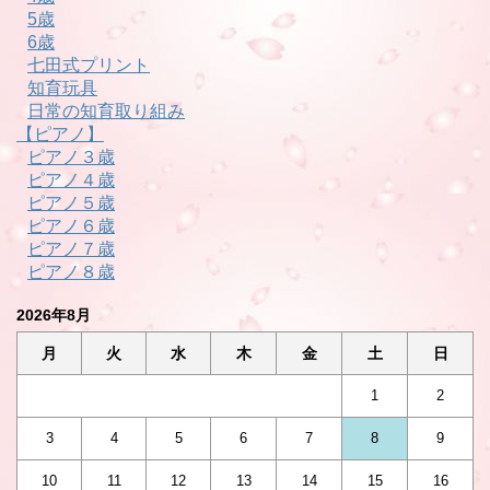
5歳
6歳
七田式プリント
知育玩具
日常の知育取り組み
【ピアノ】
ピアノ３歳
ピアノ４歳
ピアノ５歳
ピアノ６歳
ピアノ７歳
ピアノ８歳
2026年8月
月
火
水
木
金
土
日
1
2
3
4
5
6
7
8
9
10
11
12
13
14
15
16