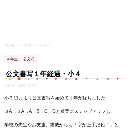
HOME
>
小学生
>
４年生
>
４年生
公文式
公文書写１年経過・小４
投稿日：
2023-12-09
小３11月より公文書写を始めて１年が経ちました。
３A→２A→A→B→C→Dと着実にステップアップし、
学校の先生やお友達、親戚からも「字が上手だね！」と