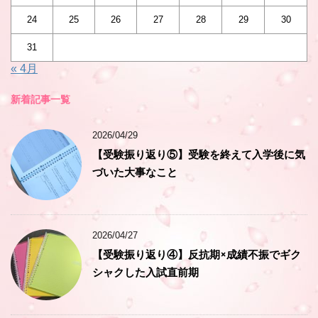
24
25
26
27
28
29
30
31
« 4月
新着記事一覧
2026/04/29
【受験振り返り⑤】受験を終えて入学後に気
づいた大事なこと
2026/04/27
【受験振り返り④】反抗期×成績不振でギク
シャクした入試直前期