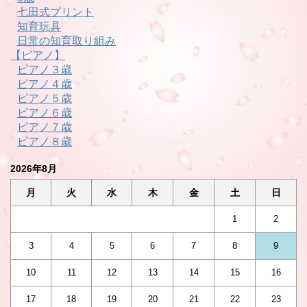
七田式プリント
知育玩具
日常の知育取り組み
【ピアノ】
ピアノ３歳
ピアノ４歳
ピアノ５歳
ピアノ６歳
ピアノ７歳
ピアノ８歳
2026年8月
月
火
水
木
金
土
日
1
2
3
4
5
6
7
8
9
10
11
12
13
14
15
16
17
18
19
20
21
22
23