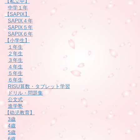
【私立中】
中学１年
【SAPIX】
SAPIX４年
SAPIX５年
SAPIX６年
【小学生】
１年生
２年生
３年生
４年生
５年生
６年生
RISU算数・タブレット学習
ドリル・問題集
公文式
進学塾
【幼児教育】
3歳
4歳
5歳
6歳