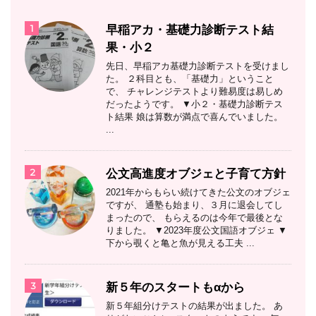
1
早稲アカ・基礎力診断テスト結
果・小２
先日、早稲アカ基礎力診断テストを受けまし
た。 ２科目とも、「基礎力」ということ
で、 チャレンジテストより難易度は易しめ
だったようです。 ▼小２・基礎力診断テス
ト結果 娘は算数が満点で喜んでいました。
...
2
公文高進度オブジェと子育て方針
2021年からもらい続けてきた公文のオブジェ
ですが、 通塾も始まり、３月に退会してし
まったので、 もらえるのは今年で最後とな
りました。 ▼2023年度公文国語オブジェ ▼
下から覗くと亀と魚が見える工夫 ...
3
新５年のスタートもαから
新５年組分けテストの結果が出ました。 あ