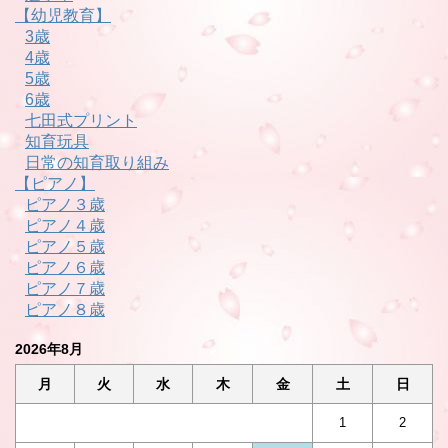
【幼児教育】
3歳
4歳
5歳
6歳
七田式プリント
知育玩具
日常の知育取り組み
【ピアノ】
ピアノ３歳
ピアノ４歳
ピアノ５歳
ピアノ６歳
ピアノ７歳
ピアノ８歳
2026年8月
月
火
水
木
金
土
日
1
2