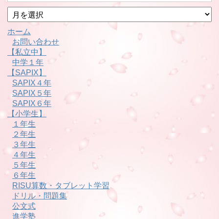
月
別
ホーム
お問い合わせ
【私立中】
中学１年
【SAPIX】
SAPIX４年
SAPIX５年
SAPIX６年
【小学生】
１年生
２年生
３年生
４年生
５年生
６年生
RISU算数・タブレット学習
ドリル・問題集
公文式
進学塾