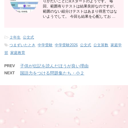
りがたいことにαスタートのようです。 毎
回、範囲有りテストは結果良好なのですが、
範囲のない組分けテストはあまり得意ではな
いようでして。 今回も結果を心配してお ...
-
２年生
,
公文式
-
つまずいたとき
,
中学受験
,
中学受験2026
,
公文式
,
公文算数
,
家庭学
習
,
家庭教育
PREV
子供が伝記を読んだほうが良い理由
NEXT
国語力をつける問題集たち・小２