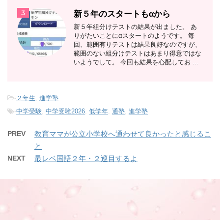
3
新５年のスタートもαから
新５年組分けテストの結果が出ました。 あ
りがたいことにαスタートのようです。 毎
回、範囲有りテストは結果良好なのですが、
範囲のない組分けテストはあまり得意ではな
いようでして。 今回も結果を心配してお ...
-
２年生
,
進学塾
-
中学受験
,
中学受験2026
,
低学年
,
通塾
,
進学塾
PREV
教育ママが公立小学校へ通わせて良かったと感じるこ
と
NEXT
最レベ国語２年・２巡目するよ