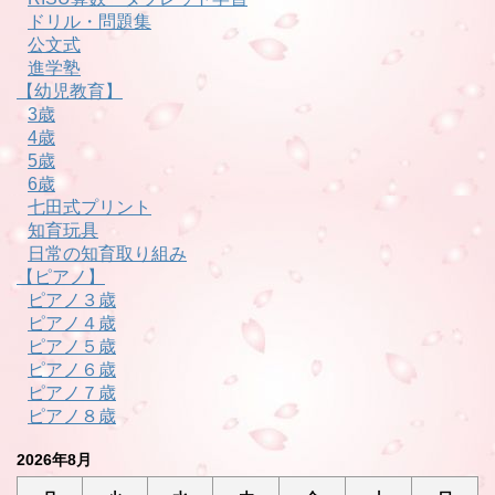
ドリル・問題集
公文式
進学塾
【幼児教育】
3歳
4歳
5歳
6歳
七田式プリント
知育玩具
日常の知育取り組み
【ピアノ】
ピアノ３歳
ピアノ４歳
ピアノ５歳
ピアノ６歳
ピアノ７歳
ピアノ８歳
2026年8月