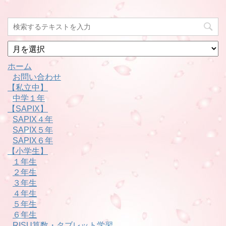
月
別
ホーム
お問い合わせ
【私立中】
中学１年
【SAPIX】
SAPIX４年
SAPIX５年
SAPIX６年
【小学生】
１年生
２年生
３年生
４年生
５年生
６年生
RISU算数・タブレット学習