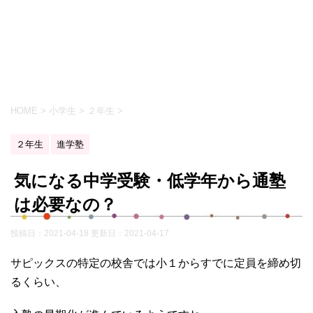
HOME
>
小学生
>
２年生
>
２年生
進学塾
気になる中学受験・低学年から通塾
は必要なの？
投稿日：2021-04-18 更新日：
2021-04-17
サピックスの特定の校舎では小１からすでに定員を締め切
るくらい、