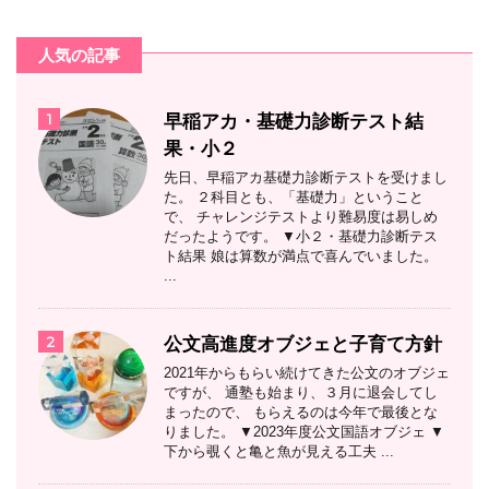
人気の記事
1
早稲アカ・基礎力診断テスト結
果・小２
先日、早稲アカ基礎力診断テストを受けまし
た。 ２科目とも、「基礎力」ということ
で、 チャレンジテストより難易度は易しめ
だったようです。 ▼小２・基礎力診断テス
ト結果 娘は算数が満点で喜んでいました。
...
2
公文高進度オブジェと子育て方針
2021年からもらい続けてきた公文のオブジェ
ですが、 通塾も始まり、３月に退会してし
まったので、 もらえるのは今年で最後とな
りました。 ▼2023年度公文国語オブジェ ▼
下から覗くと亀と魚が見える工夫 ...